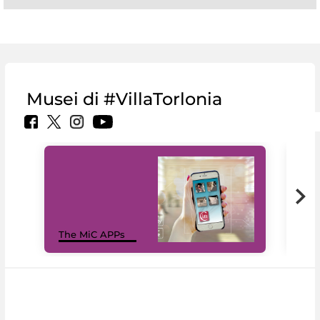
Musei di #VillaTorlonia
MiC
The MiC APPs
net