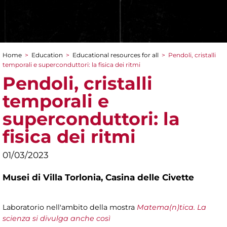
Home
>
Education
>
Educational resources for all
>
Pendoli, cristalli
You are here
temporali e superconduttori: la fisica dei ritmi
Pendoli, cristalli
temporali e
superconduttori: la
fisica dei ritmi
01/03/2023
Musei di Villa Torlonia,
Casina delle Civette
Laboratorio nell'ambito della mostra
Matema(n)tica. La
scienza si divulga anche così