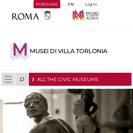
PURCHASE
Log In
MUSEI DI VILLA TORLONIA
ALL THE CIVIC MUSEUMS