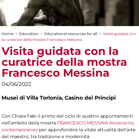
Home
>
Education
>
Educational resources for all
>
Visita guidata con
You are here
la curatrice della mostra Francesco Messina
Visita guidata con la
curatrice della mostra
Francesco Messina
04/06/2022
Musei di Villa Torlonia,
Casino dei Principi
Con Chiara Fabi il primo del ciclo di quattro appuntamenti
nell’ambito della mostra
FRANCESCO MESSINA Novecento
contemporaneo
per approfondire la vitale attualità dell’arte
del maestro, tra tradizione e modernità.