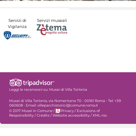
Servizi di
Servizi museali
Vigilanza
Leggi le recensioni su:
Musei di Villa Torlonia
Musei di Villa Torlonia, via Nomentana 70 - 00161 Roma - Tel. +39
060608 - Email: villeparchistorici@comune.roma.it
© 2017 Musei in Comune
/
Privacy
/
Exclusions of
Responsibility
/
Credits
/
Website accessibility
/
XML-rss