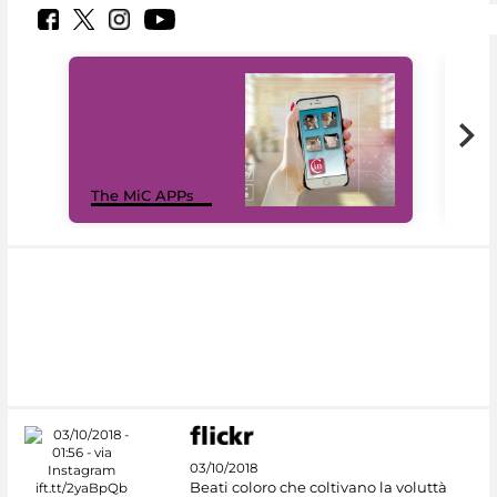
MiC
The MiC APPs
net
03/10/2018
Beati coloro che coltivano la voluttà