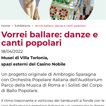
Home
>
Exhibitions
>
Vorrei ballare: danze e canti popolari
You are here
Vorrei ballare: danze e
canti popolari
18/04/2022
Musei di Villa Torlonia,
spazi esterni del Casino Nobile
Un progetto originale di Ambrogio Sparagna
con Orchestra Popolare Italiana dell’Auditorium
Parco della Musica di Roma e i Solisti del Corpo
di Ballo Popolare.
Il ritmo trascinante e vorticoso dei tamburelli si fonde con le
voci della musica popolare italiana in un viaggio tra le danze