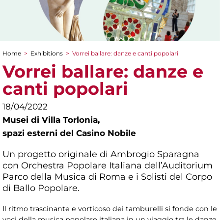
Home
>
Exhibitions
>
Vorrei ballare: danze e canti popolari
You are here
Vorrei ballare: danze e
canti popolari
18/04/2022
Musei di Villa Torlonia,
spazi esterni del Casino Nobile
Un progetto originale di Ambrogio Sparagna
con Orchestra Popolare Italiana dell’Auditorium
Parco della Musica di Roma e i Solisti del Corpo
di Ballo Popolare.
Il ritmo trascinante e vorticoso dei tamburelli si fonde con le
voci della musica popolare italiana in un viaggio tra le danze