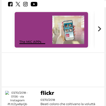
MiC
The MiC APPs
net
03/10/2018
Beati coloro che coltivano la voluttà