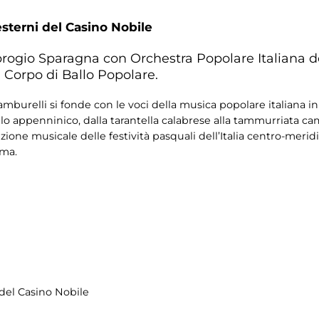
esterni del Casino Nobile
rogio Sparagna con Orchestra Popolare Italiana d
l Corpo di Ballo Popolare.
tamburelli si fonde con le voci della musica popolare italiana i
rello appenninico, dalla tarantella calabrese alla tammurriata c
izione musicale delle festività pasquali dell’Italia centro-merid
oma.
i del Casino Nobile