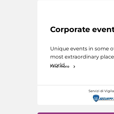
Corporate even
Unique events in some o
most extraordinary place
world.
Find more
Servizi di Vigil