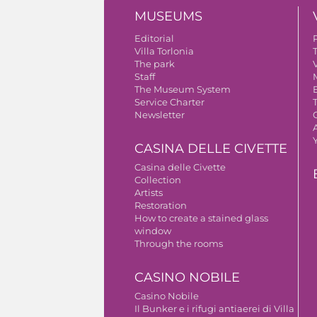
MUSEUMS
Editorial
Villa Torlonia
The park
V
Staff
The Museum System
Service Charter
Newsletter
A
CASINA DELLE CIVETTE
Casina delle Civette
Collection
Artists
Restoration
How to create a stained glass
window
Through the rooms
CASINO NOBILE
Casino Nobile
Il Bunker e i rifugi antiaerei di Villa