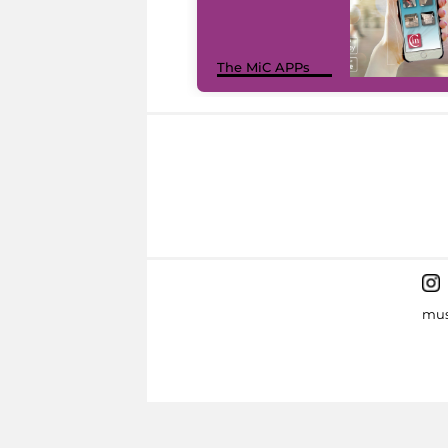
The MiC APPs
mus