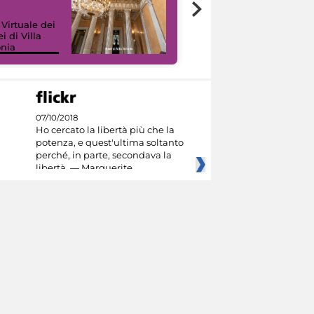
 Virtuale dei
i di Villa
onia
I like MiC
07/10/2018
Ho cercato la libertà più che la
potenza, e quest'ultima soltanto
perché, in parte, secondava la
libertà. — Marguerite