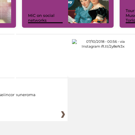
Tour
MiC on social
Muse
networks
Torl
eiincomuneroma