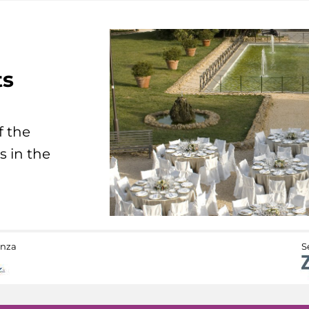
ts
f the
s in the
anza
S