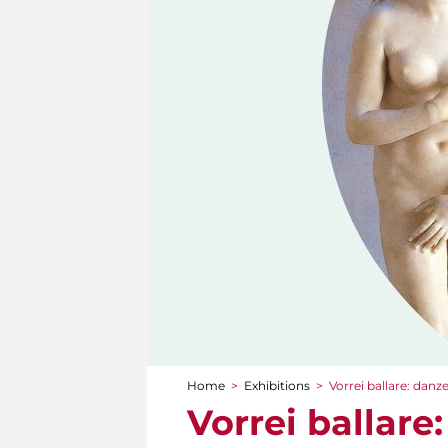
Home
>
Exhibitions
>
Vorrei ballare: danz
You are here
Vorrei ballare