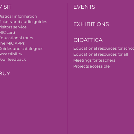
VISIT
EVENTS
Pratical information
Tickets and audio guides
EXHIBITIONS
isitors service
MIC card
Educational tours
DIDATTICA
The MiC APPs
Educational resources for scho
Guides and catalogues
ccessibility
Educational resources for all
Your feedback
Meetings for teachers
Projects accessible
BUY