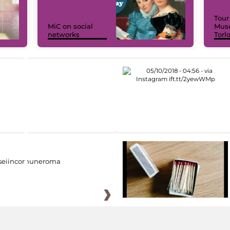
Tour
MiC on social
Muse
networks
Torl
eiincomuneroma