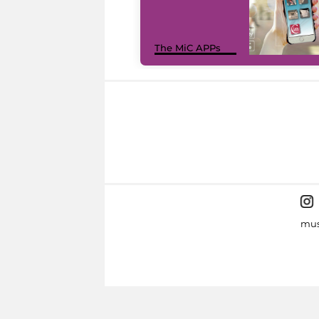
The MiC APPs
mus