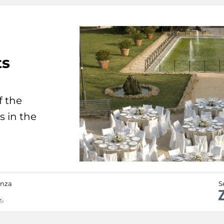
ts
f the
s in the
anza
S