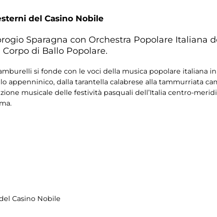
esterni del Casino Nobile
rogio Sparagna con Orchestra Popolare Italiana d
l Corpo di Ballo Popolare.
tamburelli si fonde con le voci della musica popolare italiana i
rello appenninico, dalla tarantella calabrese alla tammurriata c
izione musicale delle festività pasquali dell’Italia centro-merid
oma.
i del Casino Nobile