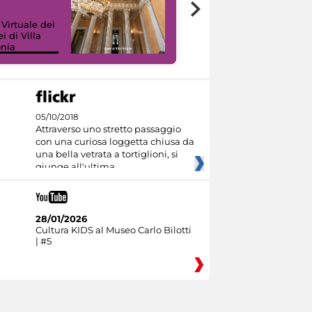
 Virtuale dei
i di Villa
onia
I like MiC
05/10/2018
Attraverso uno stretto passaggio
con una curiosa loggetta chiusa da
una bella vetrata a tortiglioni, si
giunge all'ultima
28/01/2026
Cultura KIDS al Museo Carlo Bilotti
| #5