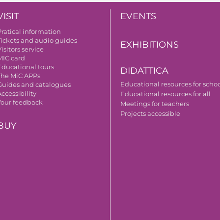
VISIT
EVENTS
Pratical information
Tickets and audio guides
EXHIBITIONS
isitors service
MIC card
Educational tours
DIDATTICA
The MiC APPs
Educational resources for scho
Guides and catalogues
ccessibility
Educational resources for all
Your feedback
Meetings for teachers
Projects accessible
BUY