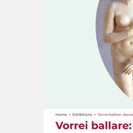
Home
>
Exhibitions
>
Vorrei ballare: danz
You are here
Vorrei ballare