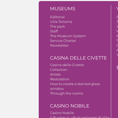
MUSEUMS
Editorial
Villa Torlonia
The park
V
Staff
The Museum System
Service Charter
Newsletter
A
CASINA DELLE CIVETTE
Casina delle Civette
Collection
Artists
Restoration
How to create a stained glass
window
Through the rooms
CASINO NOBILE
Casino Nobile
Il Bunker e i rifugi antiaerei di Villa