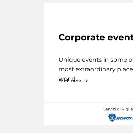
Corporate even
Unique events in some o
most extraordinary place
world.
Find more
Servizi di Vigil