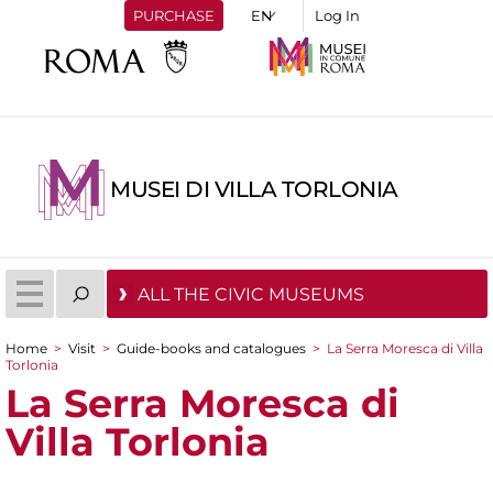
PURCHASE
Log In
MUSEI DI VILLA TORLONIA
ALL THE CIVIC MUSEUMS
Home
>
Visit
>
Guide-books and catalogues
>
La Serra Moresca di Villa
Torlonia
You are here
La Serra Moresca di
Villa Torlonia