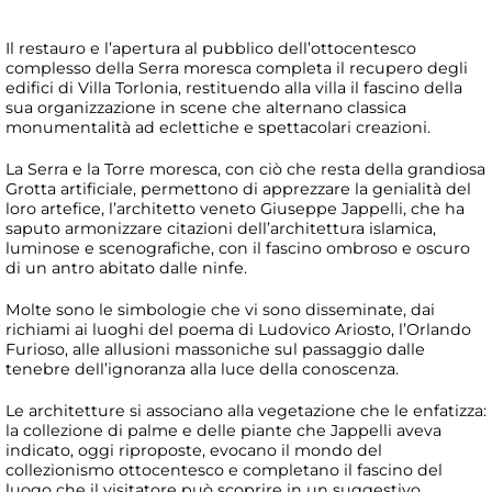
Il restauro e l’apertura al pubblico dell’ottocentesco
complesso della Serra moresca completa il recupero degli
edifici di Villa Torlonia, restituendo alla villa il fascino della
sua organizzazione in scene che alternano classica
monumentalità ad eclettiche e spettacolari creazioni.
La Serra e la Torre moresca, con ciò che resta della grandiosa
Grotta artificiale, permettono di apprezzare la genialità del
loro artefice, l’architetto veneto Giuseppe Jappelli, che ha
saputo armonizzare citazioni dell’architettura islamica,
luminose e scenografiche, con il fascino ombroso e oscuro
di un antro abitato dalle ninfe.
Molte sono le simbologie che vi sono disseminate, dai
richiami ai luoghi del poema di Ludovico Ariosto, l’Orlando
Furioso, alle allusioni massoniche sul passaggio dalle
tenebre dell’ignoranza alla luce della conoscenza.
Le architetture si associano alla vegetazione che le enfatizza:
la collezione di palme e delle piante che Jappelli aveva
indicato, oggi riproposte, evocano il mondo del
collezionismo ottocentesco e completano il fascino del
luogo che il visitatore può scoprire in un suggestivo