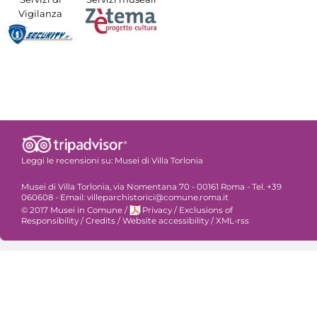
Vigilanza
Leggi le recensioni su:
Musei di Villa Torlonia
Musei di Villa Torlonia, via Nomentana 70 - 00161 Roma - Tel. +39
060608 - Email: villeparchistorici@comune.roma.it
© 2017 Musei in Comune
/
Privacy
/
Exclusions of
Responsibility
/
Credits
/
Website accessibility
/
XML-rss