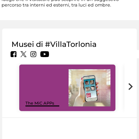
percorso tra interni ed esterni, tra luci ed ombre.
Musei di #VillaTorlonia
MiC
The MiC APPs
net