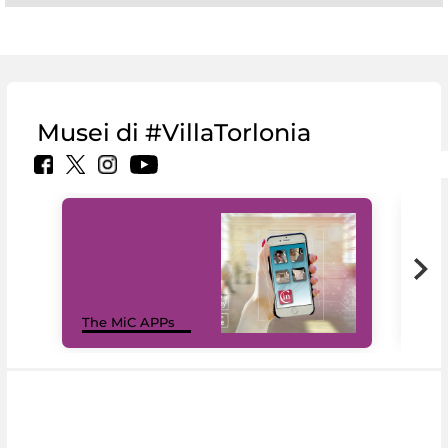
Musei di #VillaTorlonia
MiC
The MiC APPs
net