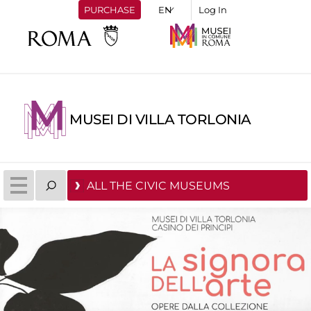
PURCHASE
Log In
MUSEI DI VILLA TORLONIA
ALL THE CIVIC MUSEUMS