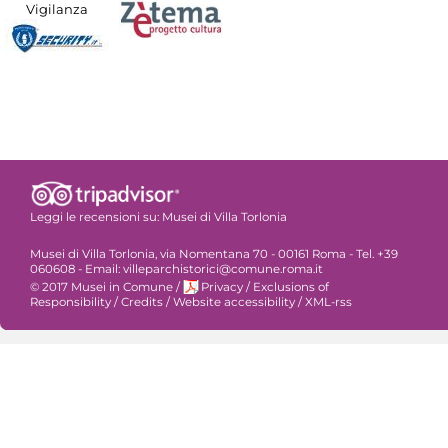
Vigilanza
Leggi le recensioni su:
Musei di Villa Torlonia
Musei di Villa Torlonia, via Nomentana 70 - 00161 Roma - Tel. +39
060608 - Email: villeparchistorici@comune.roma.it
© 2017 Musei in Comune
/
Privacy
/
Exclusions of
Responsibility
/
Credits
/
Website accessibility
/
XML-rss