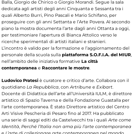
Balla, Giorgio de Chirico o Giorgio Morandi. Segue la sala
dedicata agli artisti degli anni Cinquanta e Sessanta tra i
quali Alberto Burri, Pino Pascali e Mario Schifano, per
proseguire con gli anni Settanta e l’Arte Povera. Al secondo
piano la mostra documenta l’arte dagli anni Ottanta a oggi,
per testimoniare l’apertura di Bianca Attolico verso le
ricerche sperimentali di artisti italiani e stranieri.
L’incontro è valido per la formazione e l’aggiornamento del
personale della scuola sulla
piattaforma S.O.F.I.A. del MIUR
,
nell’ambito delle iniziativa formative
La città
contemporanea
e
Raccontare le mostre
.
Ludovico Pratesi
è curatore e critico d’arte. Collabora con il
quotidiano
La Repubblica
, con
Artribune
e
Exibart
.
Docente di Didattica dell’arte all’Università IULM, è direttore
artistico di Spazio Taverna e della Fondazione Guastalla per
l'arte contemporanea.
È stato Direttore artistico del Centro
Arti Visive Pescheria di Pesaro fino al 2017. Ha pubblicato
una serie di saggi editi da Castelvecchi tra i quali
Arte come
Identità
,
Perché l’Italia non ama più l’arte contemporanea
e
L’arte di collezionare arte contemporanea nel mondo