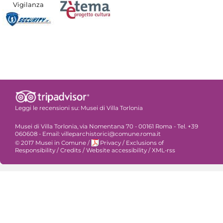
Vigilanza
Leggi le recensioni su:
Musei di Villa Torlonia
Musei di Villa Torlonia, via Nomentana 70 - 00161 Roma - Tel. +39
060608 - Email: villeparchistorici@comune.roma.it
© 2017 Musei in Comune
/
Privacy
/
Exclusions of
Responsibility
/
Credits
/
Website accessibility
/
XML-rss