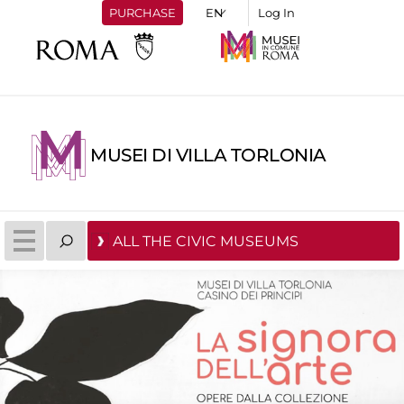
PURCHASE
Log In
MUSEI DI VILLA TORLONIA
ALL THE CIVIC MUSEUMS