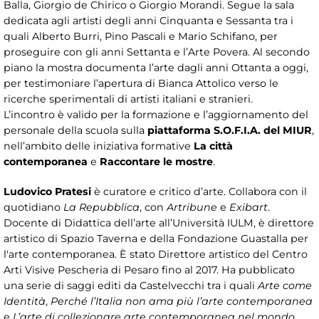
Balla, Giorgio de Chirico o Giorgio Morandi. Segue la sala
dedicata agli artisti degli anni Cinquanta e Sessanta tra i
quali Alberto Burri, Pino Pascali e Mario Schifano, per
proseguire con gli anni Settanta e l’Arte Povera. Al secondo
piano la mostra documenta l’arte dagli anni Ottanta a oggi,
per testimoniare l’apertura di Bianca Attolico verso le
ricerche sperimentali di artisti italiani e stranieri.
L’incontro è valido per la formazione e l’aggiornamento del
personale della scuola sulla
piattaforma S.O.F.I.A. del MIUR
,
nell’ambito delle iniziativa formative
La città
contemporanea
e
Raccontare le mostre
.
Ludovico Pratesi
è curatore e critico d’arte. Collabora con il
quotidiano
La Repubblica
, con
Artribune
e
Exibart
.
Docente di Didattica dell’arte all’Università IULM, è direttore
artistico di Spazio Taverna e della Fondazione Guastalla per
l'arte contemporanea.
È stato Direttore artistico del Centro
Arti Visive Pescheria di Pesaro fino al 2017. Ha pubblicato
una serie di saggi editi da Castelvecchi tra i quali
Arte come
Identità
,
Perché l’Italia non ama più l’arte contemporanea
e
L’arte di collezionare arte contemporanea nel mondo