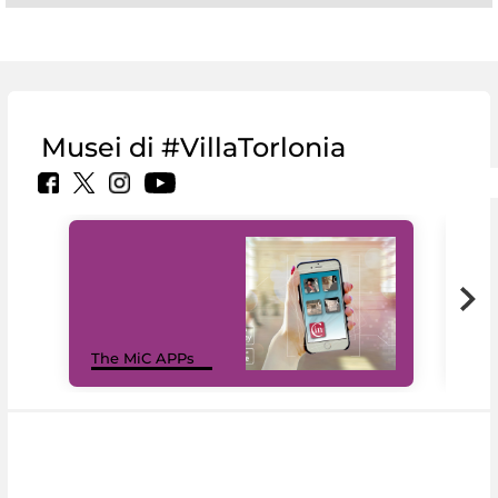
Musei di #VillaTorlonia
MiC
The MiC APPs
net