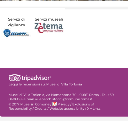
Servizi di
Servizi museali
Vigilanza
Leggi le recensioni su:
Musei di Villa Torlonia
Musei di Villa Torlonia, via Nomentana 70 - 00161 Roma - Tel. +39
060608 - Email: villeparchistorici@comune.roma.it
© 2017 Musei in Comune
/
Privacy
/
Exclusions of
Responsibility
/
Credits
/
Website accessibility
/
XML-rss