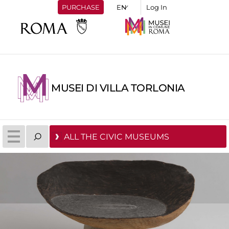
PURCHASE
Log In
MUSEI DI VILLA TORLONIA
ALL THE CIVIC MUSEUMS