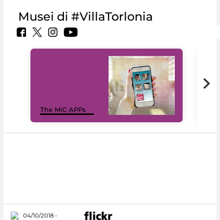
Musei di #VillaTorlonia
MiC
The MiC APPs
net