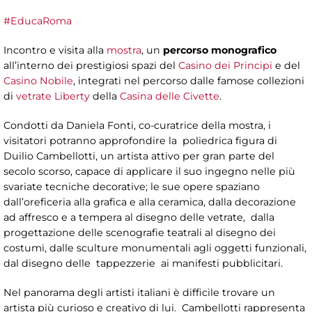
#EducaRoma
Incontro e visita alla
mostra
, un
percorso monografico
all’interno dei prestigiosi spazi del
Casino dei Principi
e del
Casino Nobile
, integrati nel percorso dalle famose collezioni
di
vetrate Liberty
della
Casina delle Civette
.
Condotti da Daniela Fonti, co-curatrice della mostra, i
visitatori potranno approfondire la poliedrica figura di
Duilio Cambellotti, un artista attivo per gran parte del
secolo scorso, capace di applicare il suo ingegno nelle più
svariate tecniche decorative; le sue opere spaziano
dall’oreficeria alla grafica e alla ceramica, dalla decorazione
ad affresco e a tempera al disegno delle vetrate, dalla
progettazione delle scenografie teatrali al disegno dei
costumi, dalle sculture monumentali agli oggetti funzionali,
dal disegno delle tappezzerie ai manifesti pubblicitari.
Nel panorama degli artisti italiani è difficile trovare un
artista più curioso e creativo di lui. Cambellotti rappresenta