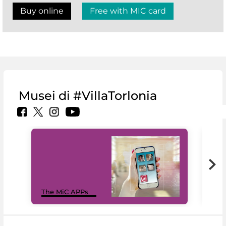
Buy online
Free with MIC card
Musei di #VillaTorlonia
MiC
The MiC APPs
net