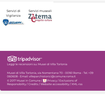
Servizi di
Servizi museali
Vigilanza
Leggi le recensioni su:
Musei di Villa Torlonia
Musei di Villa Torlonia, via Nomentana 70 - 00161 Roma - Tel. +39
060608 - Email: villeparchistorici@comune.roma.it
© 2017 Musei in Comune
/
Privacy
/
Exclusions of
Responsibility
/
Credits
/
Website accessibility
/
XML-rss