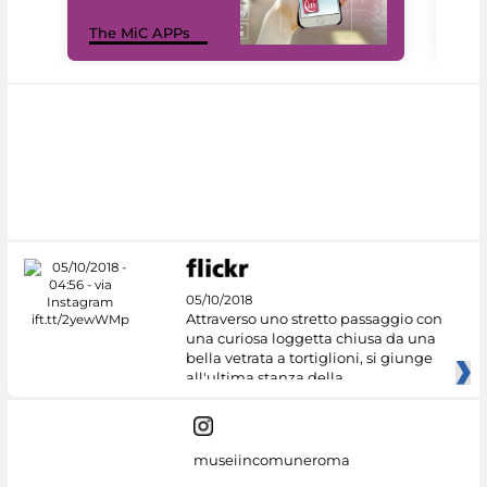
MiC
The MiC APPs
net
05/10/2018
Attraverso uno stretto passaggio con
una curiosa loggetta chiusa da una
bella vetrata a tortiglioni, si giunge
all'ultima stanza della
museiincomuneroma