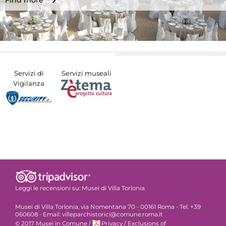
Find more
Servizi di
Servizi museali
Vigilanza
Leggi le recensioni su:
Musei di Villa Torlonia
Musei di Villa Torlonia, via Nomentana 70 - 00161 Roma - Tel. +39
060608 - Email: villeparchistorici@comune.roma.it
© 2017 Musei in Comune
/
Privacy
/
Exclusions of