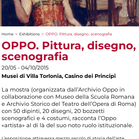
Home
>
Exhibitions
>
OPPO. Pittura, disegno, scenografia
You are here
OPPO. Pittura, disegno,
scenografia
20/05 - 04/10/2015
Musei di Villa Torlonia,
Casino dei Principi
La mostra (organizzata dall’Archivio Oppo in
collaborazione con Museo della Scuola Romana
e Archivio Storico del Teatro dell’Opera di Roma)
con 50 dipinti, 20 disegni, 20 bozzetti
scenografici e 4 costumi, racconta l’Oppo
«artista» al di là del suo noto ruolo istituzionale.
L’esposizione attraversa mezzo secolo di storia dell’arte