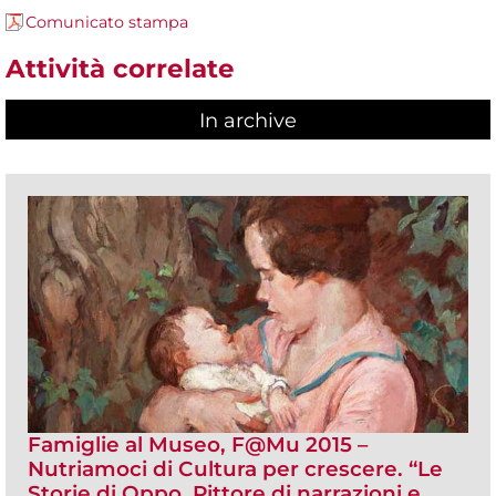
Comunicato stampa
Attività correlate
In archive
Famiglie al Museo, F@Mu 2015 –
Nutriamoci di Cultura per crescere. “Le
Storie di Oppo. Pittore di narrazioni e