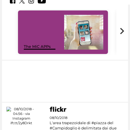
MiC
The MiC APPs
net
08/10/2018
L'area trapezoidale di #piazza del
#Campidoglio è delimitata dai due