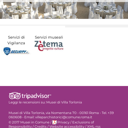
Servizi di
Servizi museali
Vigilanza
Leggi le recensioni su:
Musei di Villa Torlonia
Musei di Villa Torlonia, via Nomentana 70 - 00161 Roma - Tel. +39
060608 - Email: villeparchistorici@comune.roma.it
© 2017 Musei in Comune
/
Privacy
/
Exclusions of
Responsibility
/
Credits
/
Website accessibility
/
XML-rss