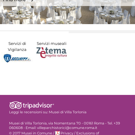
Servizi di
Servizi museali
Vigilanza
Leggi le recensioni su:
Musei di Villa Torlonia
Musei di Villa Torlonia, via Nomentana 70 - 00161 Roma - Tel. +39
060608 - Email: villeparchistorici@comune.roma.it
© 2017 Musei in Comune
/
Privacy
/
Exclusions of