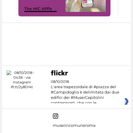
MiC
The MiC APPs
net
08/10/2018
L'area trapezoidale di #piazza del
#Campidoglio è delimitata dai due
edifici dei #MuseiCapitolini
contrapposti, che con le
museiincomuneroma