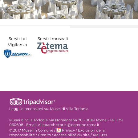
Servizi di
Servizi museali
Vigilanza
Leggi le recensioni su:
Musei di Villa Torlonia
Musei di Villa Torlonia, via Nomentana 70 - 00161 Roma - Tel. +39
060608 - Email: villeparchistorici@comune.roma.it
© 2017 Musei in Comune
/
Privacy
/
Exclusion de la
responsabilité
/
Credits
/
Accessibilité du site
/
XML-rss