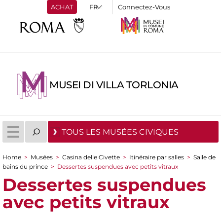
ACHAT
Connectez-Vous
MUSEI DI VILLA TORLONIA
TOUS LES MUSÉES CIVIQUES
Home
>
Musées
>
Casina delle Civette
>
Itinéraire par salles
>
Salle de
You are here
bains du prince
>
Dessertes suspendues avec petits vitraux
Dessertes suspendues
avec petits vitraux