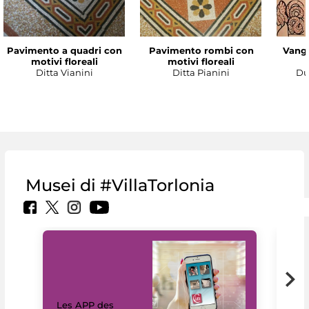
Pavimento a quadri con
Pavimento rombi con
Vanga
motivi floreali
motivi floreali
Ditta Vianini
Ditta Pianini
Du
Musei di #VillaTorlonia
Les APP des
Les