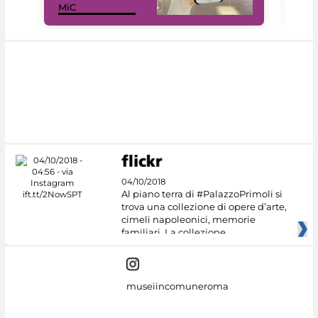
MiC
rés
04/10/2018
Al piano terra di #PalazzoPrimoli si
trova una collezione di opere d’arte,
cimeli napoleonici, memorie
familiari. La collezione
museiincomuneroma