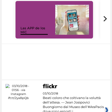
Las APP de los
I Mi
MiC
net
03/10/2018
Beati coloro che coltivano la voluttà
dell'attesa. — Jean Josipovici
Buongiorno dal Museo dell'#AraPacis
dove sono esposti i