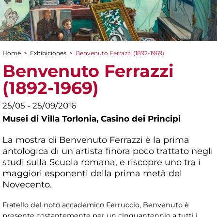
Home
>
Exhibiciones
>
Benvenuto Ferrazzi (1892-1969)
You are here
Benvenuto Ferrazzi
(1892-1969)
25/05 - 25/09/2016
Musei di Villa Torlonia,
Casino dei Principi
La mostra di Benvenuto Ferrazzi è la prima
antologica di un artista finora poco trattato negli
studi sulla Scuola romana, e riscopre uno tra i
maggiori esponenti della prima metà del
Novecento.
Fratello del noto accademico Ferruccio, Benvenuto è
presente costantemente per un cinquantennio a tutti i