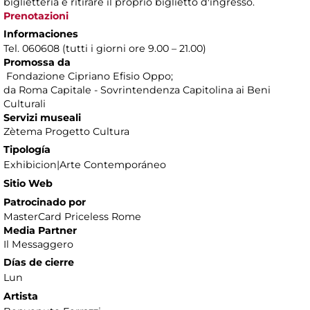
biglietteria e ritirare il proprio biglietto d'ingresso.
Prenotazioni
Informaciones
Tel. 060608 (tutti i giorni ore 9.00 – 21.00)
Promossa da
Fondazione Cipriano Efisio Oppo;
da Roma Capitale - Sovrintendenza Capitolina ai Beni
Culturali
Servizi museali
Zètema Progetto Cultura
Tipología
Exhibicion|Arte Contemporáneo
Sitio Web
Patrocinado por
MasterCard Priceless Rome
Media Partner
Il Messaggero
Días de cierre
Lun
Artista