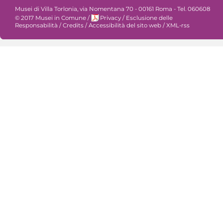
Musei di Villa Torlonia, via Nomentana 70 - 00161 Roma - Tel. 060608
© 2017 Musei in Comune
/
Privacy
/
Esclusione delle
Responsabilità
/
Credits
/
Accessibilità del sito web
/
XML-rss