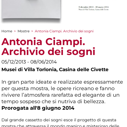
Home
>
Mostre
>
Antonia Ciampi. Archivio dei sogni
Tu sei qui
Antonia Ciampi.
Archivio dei sogni
05/12/2013 - 08/06/2014
Musei di Villa Torlonia,
Casina delle Civette
In gran parte ideate e realizzate espressamente
per questa mostra, le opere ricreano e fanno
rivivere l’atmosfera rarefatta ed elegante di un
tempo sospeso che si nutriva di bellezza.
Prorogata all'8 giugno 2014
Dal grande cassetto dei sogni esce il progetto di questa
mostra che attraversa il mondo magico e misterioso delle