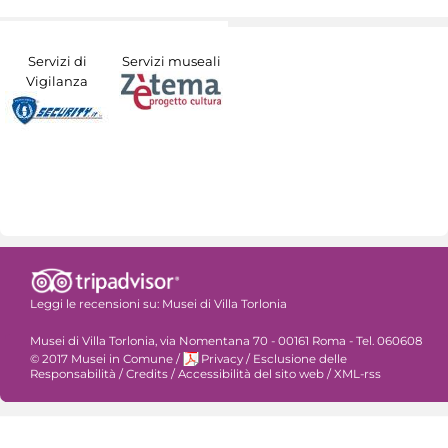
Servizi di
Servizi museali
Vigilanza
Leggi le recensioni su:
Musei di Villa Torlonia
Musei di Villa Torlonia, via Nomentana 70 - 00161 Roma - Tel. 060608
© 2017 Musei in Comune
/
Privacy
/
Esclusione delle
Responsabilità
/
Credits
/
Accessibilità del sito web
/
XML-rss