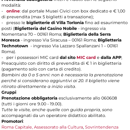
modalità:
-
online
: dal portale Musei Civici con box dedicato e € 1,00
di prevendita (max 5 biglietti a transazione);
- presso le
biglietterie di Villa Torlonia
fino ad esaurimento
posti (
Biglietteria del Casino Nobile
- ingresso via
Nomentana 70 – 00161 Roma;
Biglietteria della Serra
Moresca
- ingresso Via Siracusa – 00161 Roma;
Biglietteria
Technotown
- ingresso Via Lazzaro Spallanzani 1 – 00161
Roma).
- per i possessori MIC card
dal sito
MIC card
e
dalla APP
;
Preacquisto con diritto di prevendita di € 1 in biglietteria
(pagamento solo con carta di credito).
Bambini da 0 a 5 anni: non è necessaria la prenotazione
perché si considerano aggiuntivi ai 20. Il biglietto viene
ritirato direttamente a inizio visita
.
Gruppi
Prenotazione obbligatoria
esclusivamente allo 060608
(tutti i giorni ore 9.00 - 19.00).
Tutte le visite, anche quelle con guida propria, sono
accompagnati da un operatore didattico abilitato
.
Promotori
:
Roma Capitale, Assessorato alla Cultura
,
Sovrintendenza