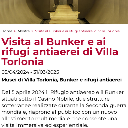
Home
>
Mostre
>
Visita al Bunker e ai rifugi antiaerei di Villa Torlonia
Tu sei qui
Visita al Bunker e ai
rifugi antiaerei di Villa
Torlonia
05/04/2024 - 31/03/2025
Musei di Villa Torlonia,
Bunker e rifugi antiaerei
Dal 5 aprile 2024 il Rifugio antiaereo e il Bunker
situati sotto il Casino Nobile, due strutture
sotterranee realizzate durante la Seconda guerra
mondiale, riaprono al pubblico con un nuovo
allestimento multimediale che consente una
visita immersiva ed esperienziale.