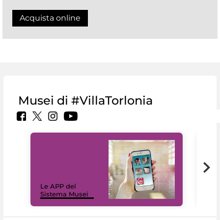
Acquista online
Musei di #VillaTorlonia
Il 
Le APP del
Mus
Sistema Musei
net