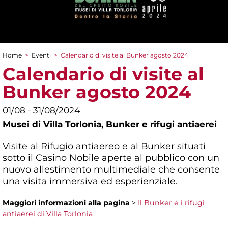
Home
>
Eventi
>
Calendario di visite al Bunker agosto 2024
Tu sei qui
Calendario di visite al
Bunker agosto 2024
01/08 - 31/08/2024
Musei di Villa Torlonia,
Bunker e rifugi antiaerei
Visite al Rifugio antiaereo e al Bunker situati
sotto il Casino Nobile aperte al pubblico con un
nuovo allestimento multimediale che consente
una visita immersiva ed esperienziale.
Maggiori informazioni
alla pagina
>
Il Bunker e i rifugi
antiaerei di Villa Torlonia