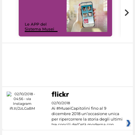
Il 
Le APP del
Mus
Sistema Musei
net
02/10/2018
Ai #MuseiCapitolini fino al 9
dicembre 2018 un’occasione unica
per ripercorrere la storia degli ultimi
tre concili dell’età moderna con