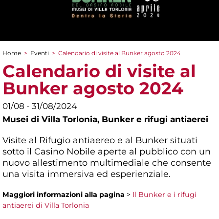
Home
>
Eventi
>
Calendario di visite al Bunker agosto 2024
Tu sei qui
Calendario di visite al
Bunker agosto 2024
01/08 - 31/08/2024
Musei di Villa Torlonia,
Bunker e rifugi antiaerei
Visite al Rifugio antiaereo e al Bunker situati
sotto il Casino Nobile aperte al pubblico con un
nuovo allestimento multimediale che consente
una visita immersiva ed esperienziale.
Maggiori informazioni
alla pagina
>
Il Bunker e i rifugi
antiaerei di Villa Torlonia