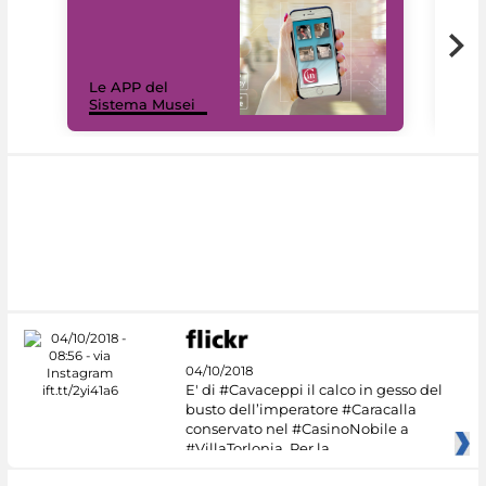
Il 
Le APP del
Mus
Sistema Musei
net
04/10/2018
E' di #Cavaceppi il calco in gesso del
busto dell’imperatore #Caracalla
conservato nel #CasinoNobile a
#VillaTorlonia. Per la