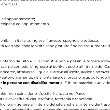
e ore 19.00
ti ad appuntamento;
rtecipanti ad appuntamento.
onibili in italiano, inglese, francese, spagnolo e tedesco;
tà Metropolitana le visite sono gratuite fino ad esaurimento de
interno del sito è di 50 minuti e non è possibile tornare indie
carpe comode. L’ingresso al bunker, posto all’interno del Cas
antiaereo, attraverso il quale si arriva all’uscita, avviene attraver
to autonomamente, né allontanarsi dal proprio gruppo lungo il
er le persone con disabilità motoria.
È in preparazione un video
b.
unker non coincidono. L’uscita è situata nel Parco.
a a chi soffre di claustrofobia, fotofobia e fonofobia.
i di ogni genere all’interno del sito anche all’interno dei trasp
i ingombranti (bagagli, passeggini, strumenti musicali, stendar