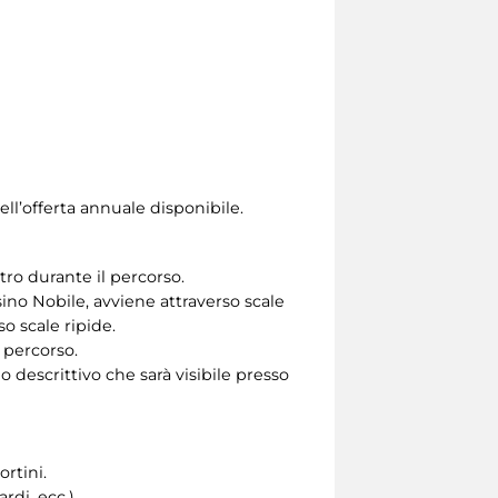
ll’offerta annuale disponibile.
tro durante il percorso.
ino Nobile, avviene attraverso scale
so scale ripide.
 percorso.
 descrittivo che sarà visibile presso
ortini.
di, ecc.).