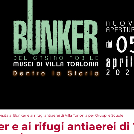
Visita al Bunker e ai rifugi antiaerei di Villa Torlonia per Gruppi e Scuole
r e ai rifugi antiaerei di 