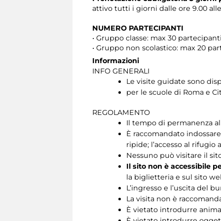
attivo tutti i giorni dalle ore 9.00 all
NUMERO PARTECIPANTI
• Gruppo classe: max 30 partecipan
• Gruppo non scolastico: max 20 pa
Informazioni
INFO GENERALI
Le visite guidate sono disp
per le scuole di Roma e Cit
REGOLAMENTO
Il tempo di permanenza all’
È raccomandato indossare s
ripide; l’accesso al rifugio 
Nessuno può visitare il si
Il sito non è accessibile p
la biglietteria e sul sito we
L’ingresso e l’uscita del b
La visita non è raccomandat
È vietato introdurre animal
È vietato introdurre oggett