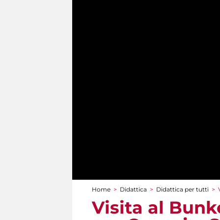
Home
>
Didattica
>
Didattica per tutti
>
Tu sei qui
Visita al Bunke