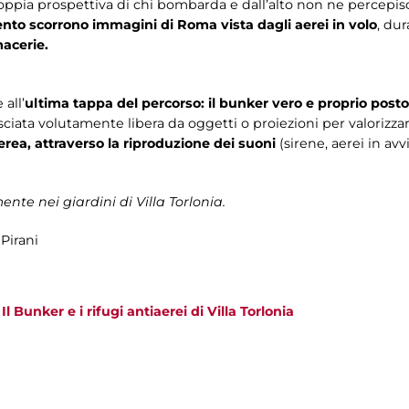
oppia prospettiva di chi bombarda e dall’alto non ne percepisce 
nto scorrono immagini di Roma vista dagli aerei in volo
, du
macerie.
 all’
ultima tappa del percorso: il bunker vero e proprio posto
asciata volutamente libera da oggetti o proiezioni per valorizzar
rea, attraverso la riproduzione dei suoni
(sirene, aerei in av
ente nei giardini di Villa Torlonia.
Pirani
>
Il Bunker e i rifugi antiaerei di Villa Torlonia