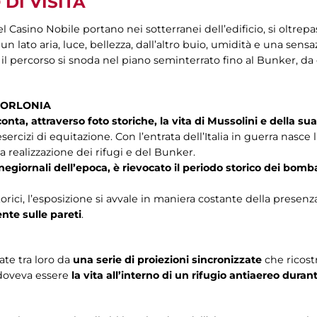
DI VISITA
l Casino Nobile portano nei sotterranei dell’edificio, si oltrep
un lato aria, luce, bellezza, dall’altro buio, umidità e una sens
 il percorso si snoda nel piano seminterrato fino al Bunker, da 
 TORLONIA
nta, attraverso foto storiche, la vita di Mussolini e della sua
 esercizi di equitazione. Con l’entrata dell’Italia in guerra nasc
la realizzazione dei rifugi e del Bunker.
cinegiornali dell’epoca, è rievocato il periodo storico dei b
orici, l’esposizione si avvale in maniera costante della presenz
te sulle pareti
.
te tra loro da
una serie di proiezioni sincronizzate
che ricos
 doveva essere
la vita all’interno di un rifugio antiaereo du