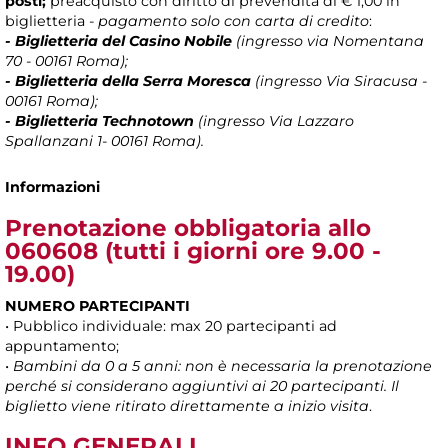
posti;
preacquisto con diritto di prevendita di € 1,00 in
biglietteria -
pagamento solo con carta di credito
:
- Biglietteria del Casino Nobile
(ingresso via Nomentana
70 - 00161 Roma);
- Biglietteria della Serra Moresca
(ingresso Via Siracusa -
00161 Roma);
- Biglietteria Technotown
(ingresso Via Lazzaro
Spallanzani 1- 00161 Roma).
Informazioni
Prenotazione obbligatoria allo
060608
(tutti i giorni ore 9.00 -
19.00)
NUMERO PARTECIPANTI
• Pubblico individuale: max 20 partecipanti ad
appuntamento;
•
Bambini da 0 a 5 anni: non è necessaria la prenotazione
perché si considerano aggiuntivi ai 20 partecipanti. Il
biglietto viene ritirato direttamente a inizio visita
.
INFO GENERALI