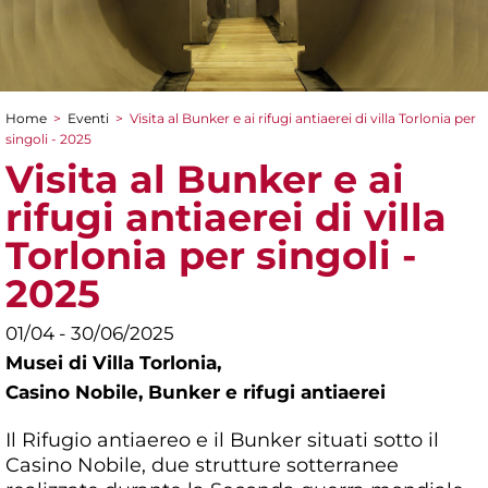
Home
>
Eventi
>
Visita al Bunker e ai rifugi antiaerei di villa Torlonia per
Tu sei qui
singoli - 2025
Visita al Bunker e ai
rifugi antiaerei di villa
Torlonia per singoli -
2025
01/04 - 30/06/2025
Musei di Villa Torlonia,
Casino Nobile, Bunker e rifugi antiaerei
Il Rifugio antiaereo e il Bunker situati sotto il
Casino Nobile, due strutture sotterranee