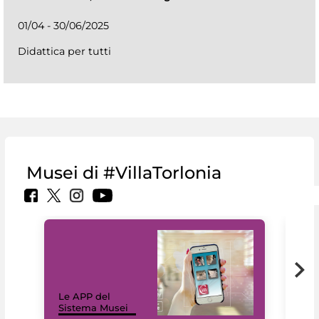
01/04 - 30/06/2025
Didattica per tutti
Musei di #VillaTorlonia
Il 
Le APP del
Mus
Sistema Musei
net