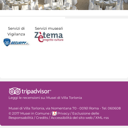
Servizi di
Servizi museali
Vigilanza
Leggi le recensioni su:
Musei di Villa Torlonia
Musei di Villa Torlonia, via Nomentana 70 - 00161 Roma - Tel. 060608
© 2017 Musei in Comune
/
Privacy
/
Esclusione delle
Responsabilità
/
Credits
/
Accessibilità del sito web
/
XML-rss