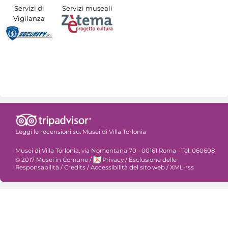
Servizi di
Servizi museali
Vigilanza
Leggi le recensioni su:
Musei di Villa Torlonia
Musei di Villa Torlonia, via Nomentana 70 - 00161 Roma - Tel. 060608
© 2017 Musei in Comune
/
Privacy
/
Esclusione delle
Responsabilità
/
Credits
/
Accessibilità del sito web
/
XML-rss