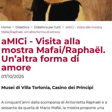
Home
>
Didattica
>
Didattica per tutti
>
aMICi - Visita alla mostra
Tu sei qui
Mafai/Raphaël. Un’altra forma di amore
aMICi - Visita alla
mostra Mafai/Raphaël.
Un’altra forma di
amore
07/10/2025
Musei di Villa Torlonia,
Casino dei Principi
A cinquant’anni dalla scomparsa di Antonietta Raphaël e a
sessanta da quella di Mario Mafai, la mostra propone una