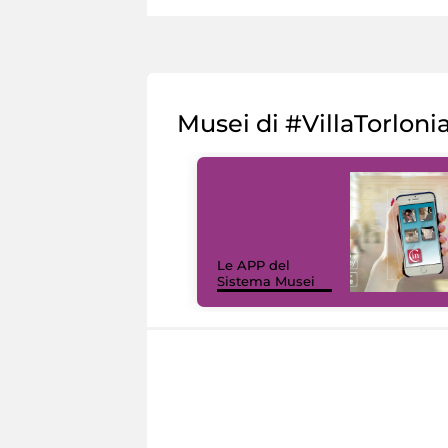
Musei di #VillaTorloni
Le APP del
Sistema Musei