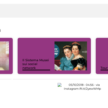
a
Il Sistema Musei
sui social
network
Tour