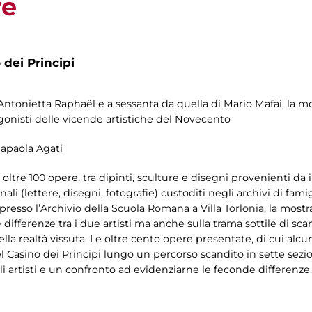
re
 dei Principi
Antonietta Raphaël e a sessanta da quella di Mario Mafai, la 
tagonisti delle vicende artistiche del Novecento
napaola Agati
oltre 100 opere, tra dipinti, sculture e disegni provenienti da i
ali (lettere, disegni, fotografie) custoditi negli archivi di fam
presso l’Archivio della Scuola Romana a Villa Torlonia, la mos
e differenze tra i due artisti ma anche sulla trama sottile di sc
lla realtà vissuta. Le oltre cento opere presentate, di cui alcu
l Casino dei Principi lungo un percorso scandito in sette sezi
i artisti e un confronto ad evidenziarne le feconde differenze.