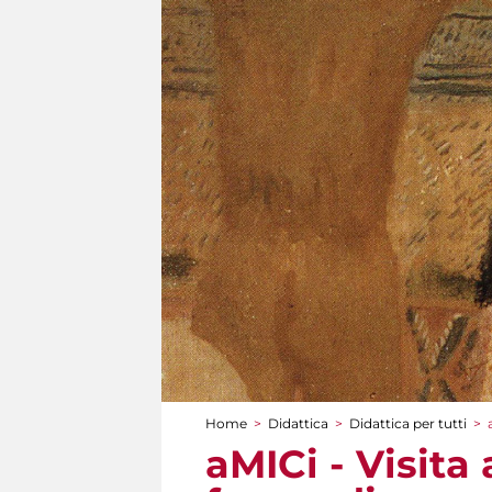
Home
>
Didattica
>
Didattica per tutti
>
Tu sei qui
aMICi - Visita