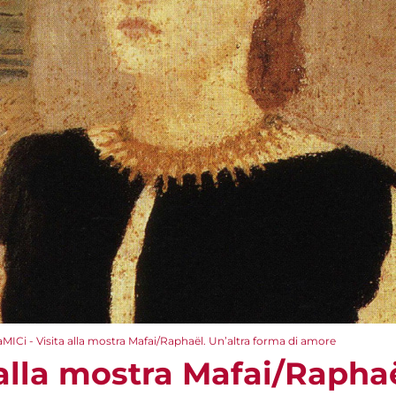
aMICi - Visita alla mostra Mafai/Raphaël. Un’altra forma di amore
 alla mostra Mafai/Raphaë