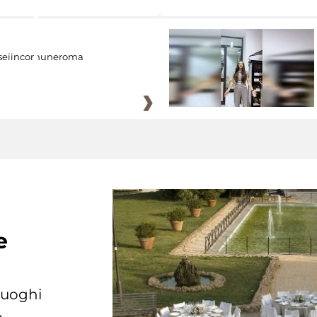
eiincomuneroma
e
 luoghi
.