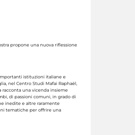
mostra propone una nuova riflessione
mportanti istituzioni italiane e
iglia, nel Centro Studi Mafai Raphaël,
tra racconta una vicenda insieme
ambi, di passioni comuni, in grado di
ne inedite e altre raramente
oni tematiche per offrire una