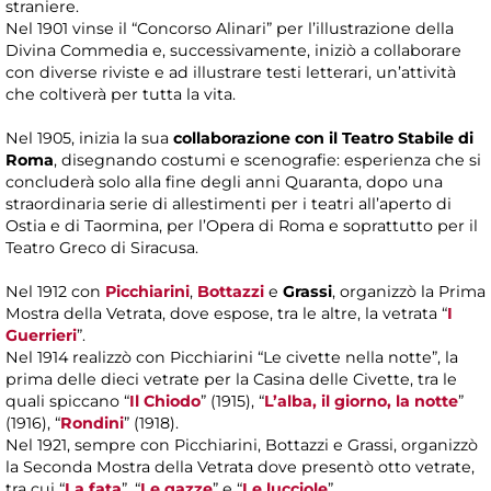
straniere.
Nel 1901 vinse il “Concorso Alinari” per l’illustrazione della
Divina Commedia e, successivamente, iniziò a collaborare
con diverse riviste e ad illustrare testi letterari, un’attività
che coltiverà per tutta la vita.
Nel 1905, inizia la sua
collaborazione con il Teatro Stabile di
Roma
, disegnando costumi e scenografie: esperienza che si
concluderà solo alla fine degli anni Quaranta, dopo una
straordinaria serie di allestimenti per i teatri all’aperto di
Ostia e di Taormina, per l’Opera di Roma e soprattutto per il
Teatro Greco di Siracusa.
Nel 1912 con
Picchiarini
,
Bottazzi
e
Grassi
, organizzò la Prima
Mostra della Vetrata, dove espose, tra le altre, la vetrata “
I
Guerrieri
”.
Nel 1914 realizzò con Picchiarini “Le civette nella notte”, la
prima delle dieci vetrate per la Casina delle Civette, tra le
quali spiccano “
Il Chiodo
” (1915), “
L’alba, il giorno, la notte
”
(1916), “
Rondini
” (1918).
Nel 1921, sempre con Picchiarini, Bottazzi e Grassi, organizzò
la Seconda Mostra della Vetrata dove presentò otto vetrate,
tra cui “
La fata
”, “
Le gazze
” e “
Le lucciole
”.