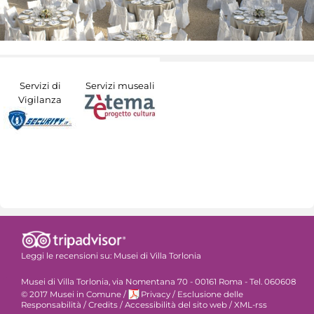
Servizi di
Servizi museali
Vigilanza
Leggi le recensioni su:
Musei di Villa Torlonia
Musei di Villa Torlonia, via Nomentana 70 - 00161 Roma - Tel. 060608
© 2017 Musei in Comune
/
Privacy
/
Esclusione delle
Responsabilità
/
Credits
/
Accessibilità del sito web
/
XML-rss