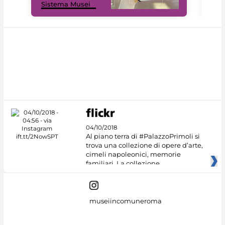
Sistema Musei
net
04/10/2018
Al piano terra di #PalazzoPrimoli si
trova una collezione di opere d’arte,
cimeli napoleonici, memorie
familiari. La collezione
museiincomuneroma