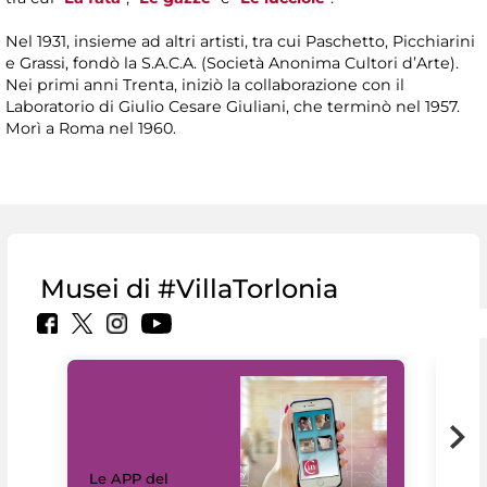
Nel 1931, insieme ad altri artisti, tra cui Paschetto, Picchiarini
e Grassi, fondò la S.A.C.A. (Società Anonima Cultori d’Arte).
Nei primi anni Trenta, iniziò la collaborazione con il
Laboratorio di Giulio Cesare Giuliani, che terminò nel 1957.
Morì a Roma nel 1960.
Musei di #VillaTorlonia
Il 
Le APP del
Mus