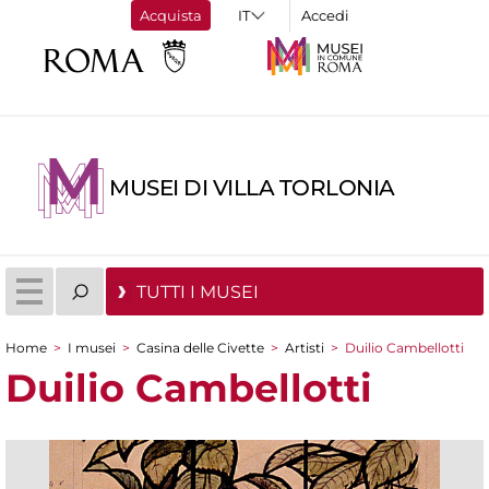
Acquista
Accedi
MUSEI DI VILLA TORLONIA
TUTTI I MUSEI
Home
>
I musei
>
Casina delle Civette
>
Artisti
>
Duilio Cambellotti
Tu sei qui
Duilio Cambellotti