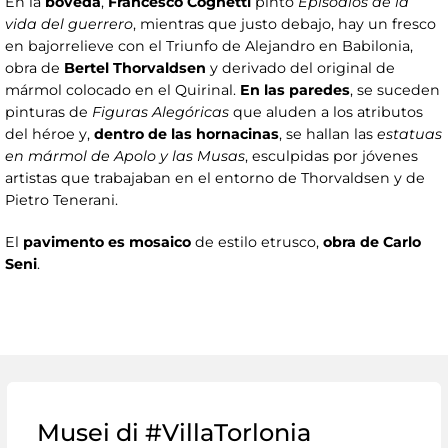
En la
bóveda
,
Francesco Coghetti
pintó
Episodios de la
vida del guerrero
, mientras que justo debajo, hay un fresco
en bajorrelieve con el Triunfo de Alejandro en Babilonia,
obra de
Bertel Thorvaldsen
y derivado del original de
mármol colocado en el Quirinal.
En las paredes
, se suceden
pinturas de
Figuras Alegóricas
que aluden a los atributos
del héroe y,
dentro de las hornacinas
, se hallan las
estatuas
en mármol de Apolo y las Musas
, esculpidas por jóvenes
artistas que trabajaban en el entorno de Thorvaldsen y de
Pietro Tenerani.
El
pavimento es mosaico
de estilo etrusco,
obra de Carlo
Seni
.
Musei di #VillaTorlonia