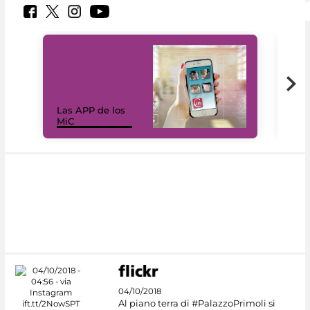
Las APP de los
I Mi
MiC
net
04/10/2018
Al piano terra di #PalazzoPrimoli si