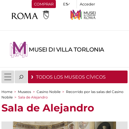
COMPRAR
Acceder
MUSEI DI VILLA TORLONIA
TODOS LOS MUSEOS CÍVICOS
Home
>
Museos
>
Casino Nobile
>
Recorrido por las salas del Casino
You are here
Nobile
>
Sala de Alejandro
Sala de Alejandro