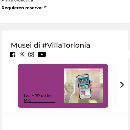
Visita didáctica
Requieren reserva:
Sì
Musei di #VillaTorlonia
Las APP de los
I Mi
MiC
net