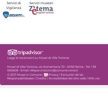
Servizi di
Servizi museali
Vigilanza
Leggi le recensioni su:
Musei di Villa Torlonia
Musei di Villa Torlonia, via Nomentana 70 - 00161 Roma - Tel. +39
060608 - Email: villeparchistorici@comune.roma.it
© 2017 Musei in Comune
/
Privacy
/
Exclusiòn de las
Responsabilidades
/
Credits
/
Accesibilidad del sitio web
/
XML-rss