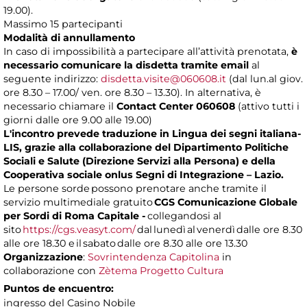
19.00).
Massimo 15 partecipanti
Modalità di annullamento
In caso di impossibilità a partecipare all’attività prenotata,
è
necessario comunicare la disdetta tramite email
al
seguente indirizzo:
disdetta.visite@060608.it
(dal lun.al giov.
ore 8.30 – 17.00/ ven. ore 8.30 – 13.30). In alternativa, è
necessario chiamare il
Contact Center 060608
(attivo tutti i
giorni dalle ore 9.00 alle 19.00)
L'incontro prevede traduzione in Lingua dei segni italiana-
LIS, grazie alla collaborazione del Dipartimento Politiche
Sociali e Salute (Direzione Servizi alla Persona) e della
Cooperativa sociale onlus Segni di Integrazione – Lazio.
Le persone sorde possono prenotare anche tramite il
servizio multimediale gratuito
CGS Comunicazione Globale
per Sordi di Roma Capitale -
collegandosi al
sito
https://cgs.veasyt.com/
dal lunedì al venerdì dalle ore 8.30
alle ore 18.30 e il sabato dalle ore 8.30 alle ore 13.30
Organizzazione
:
Sovrintendenza Capitolina
in
collaborazione con
Zètema Progetto Cultura
Puntos de encuentro:
ingresso del Casino Nobile