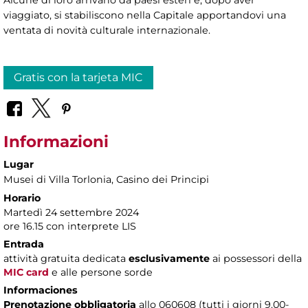
viaggiato, si stabiliscono nella Capitale apportandovi una
ventata di novità culturale internazionale.
Gratis con la tarjeta MIC
Informazioni
Lugar
Musei di Villa Torlonia
, Casino dei Principi
Horario
Martedì 24 settembre 2024
ore 16.15 con interprete LIS
Entrada
attività gratuita dedicata
esclusivamente
ai possessori della
MIC card
e alle persone sorde
Informaciones
Prenotazione obbligatoria
allo 060608 (tutti i giorni 9.00-