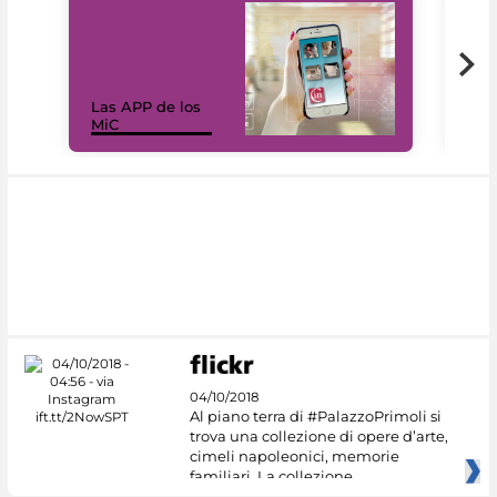
Las APP de los
I Mi
MiC
net
04/10/2018
Al piano terra di #PalazzoPrimoli si
trova una collezione di opere d’arte,
cimeli napoleonici, memorie
familiari. La collezione