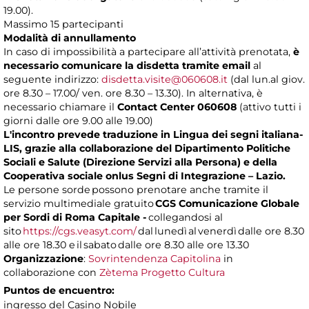
19.00).
Massimo 15 partecipanti
Modalità di annullamento
In caso di impossibilità a partecipare all’attività prenotata,
è
necessario comunicare la disdetta tramite email
al
seguente indirizzo:
disdetta.visite@060608.it
(dal lun.al giov.
ore 8.30 – 17.00/ ven. ore 8.30 – 13.30). In alternativa, è
necessario chiamare il
Contact Center 060608
(attivo tutti i
giorni dalle ore 9.00 alle 19.00)
L'incontro prevede traduzione in Lingua dei segni italiana-
LIS, grazie alla collaborazione del Dipartimento Politiche
Sociali e Salute (Direzione Servizi alla Persona) e della
Cooperativa sociale onlus Segni di Integrazione – Lazio.
Le persone sorde possono prenotare anche tramite il
servizio multimediale gratuito
CGS Comunicazione Globale
per Sordi di Roma Capitale -
collegandosi al
sito
https://cgs.veasyt.com/
dal lunedì al venerdì dalle ore 8.30
alle ore 18.30 e il sabato dalle ore 8.30 alle ore 13.30
Organizzazione
:
Sovrintendenza Capitolina
in
collaborazione con
Zètema Progetto Cultura
Puntos de encuentro:
ingresso del Casino Nobile