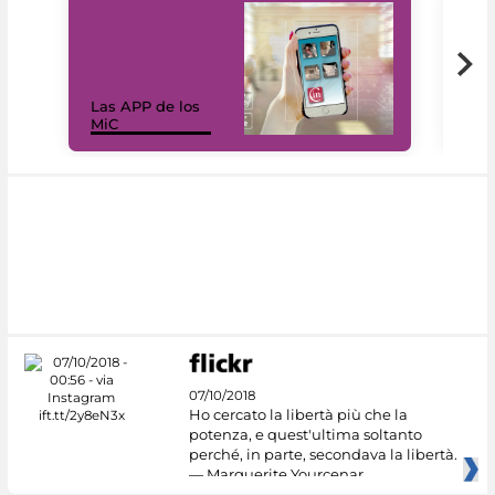
Las APP de los
I Mi
MiC
net
07/10/2018
Ho cercato la libertà più che la
potenza, e quest'ultima soltanto
perché, in parte, secondava la libertà.
— Marguerite Yourcenar