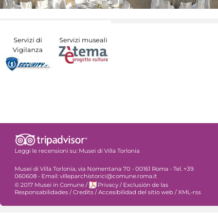
Servizi di
Servizi museali
Vigilanza
Leggi le recensioni su:
Musei di Villa Torlonia
Musei di Villa Torlonia, via Nomentana 70 - 00161 Roma - Tel. +39
060608 - Email: villeparchistorici@comune.roma.it
© 2017 Musei in Comune
/
Privacy
/
Exclusiòn de las
Responsabilidades
/
Credits
/
Accesibilidad del sitio web
/
XML-rss