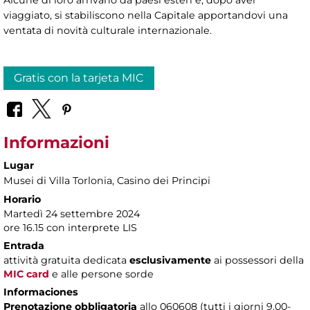
viaggiato, si stabiliscono nella Capitale apportandovi una
ventata di novità culturale internazionale.
Gratis con la tarjeta MIC
Informazioni
Lugar
Musei di Villa Torlonia
, Casino dei Principi
Horario
Martedì 24 settembre 2024
ore 16.15 con interprete LIS
Entrada
attività gratuita dedicata
esclusivamente
ai possessori della
MIC card
e alle persone sorde
Informaciones
Prenotazione obbligatoria
allo 060608 (tutti i giorni 9.00-