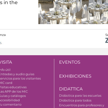
s in the
anza
S
VISITA
EVENTOS
nfo útil
Entradas y audio guías
EXHIBICIONES
ervicios para los visitantes
MIC card
Visitas educativas
DIDATTICA
Las APP de los MiC
Didáctica para las escuelas
Guìas y catàlogos
Accesibilidad
Didáctica para todos
Tu comentario
Encuentros para profesores y