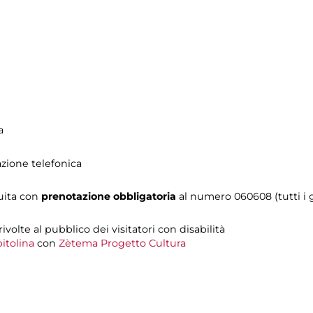
a
azione telefonica
tuita con
prenotazione obbligatoria
al numero 060608 (tutti i gi
 rivolte al pubblico dei visitatori con disabilità
itolina
con
Zètema Progetto Cultura