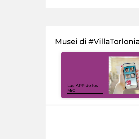
Musei di #VillaTorloni
Las APP de los
MiC