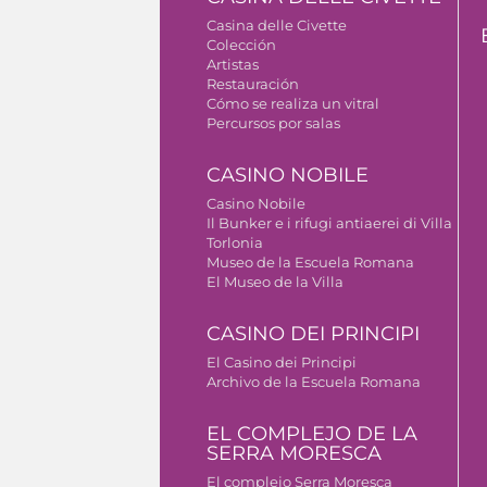
Casina delle Civette
Colección
Artistas
Restauración
Cómo se realiza un vitral
Percursos por salas
CASINO NOBILE
Casino Nobile
Il Bunker e i rifugi antiaerei di Villa
Torlonia
Museo de la Escuela Romana
El Museo de la Villa
CASINO DEI PRINCIPI
El Casino dei Principi
Archivo de la Escuela Romana
EL COMPLEJO DE LA
SERRA MORESCA
El complejo Serra Moresca