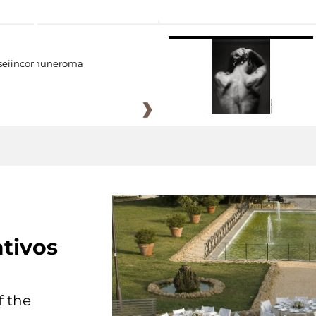
eiincomuneroma
tivos
f the