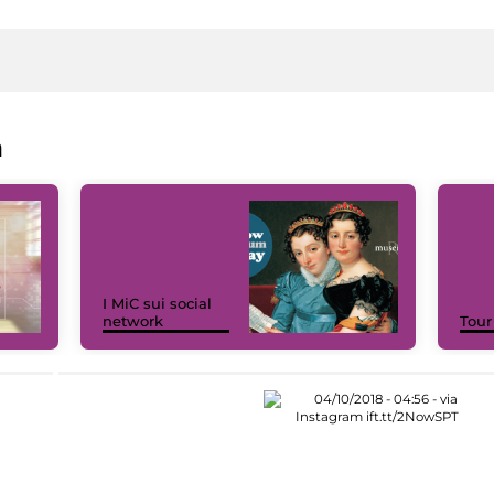
a
I MiC sui social
network
Tour