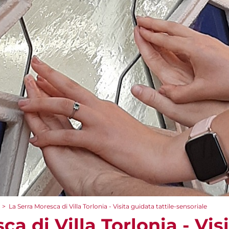
>
La Serra Moresca di Villa Torlonia - Visita guidata tattile-sensoriale
ca di Villa Torlonia - Vis