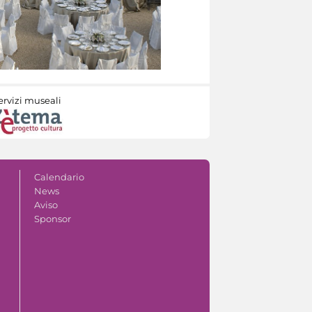
ervizi museali
Calendario
News
Aviso
Sponsor