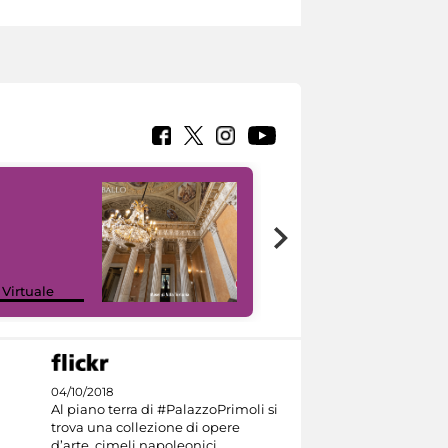
 Virtuale
I like MiC
04/10/2018
Al piano terra di #PalazzoPrimoli si
trova una collezione di opere
d’arte, cimeli napoleonici,