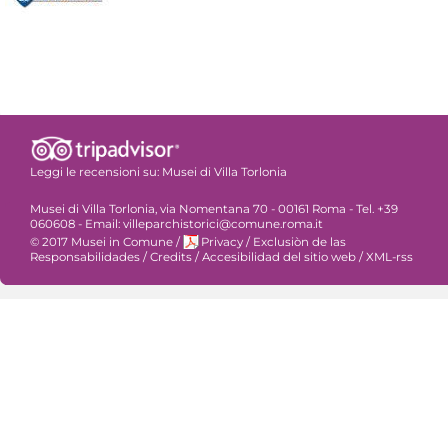
Leggi le recensioni su:
Musei di Villa Torlonia
Musei di Villa Torlonia, via Nomentana 70 - 00161 Roma - Tel. +39
060608 - Email: villeparchistorici@comune.roma.it
© 2017 Musei in Comune
/
Privacy
/
Exclusiòn de las
Responsabilidades
/
Credits
/
Accesibilidad del sitio web
/
XML-rss