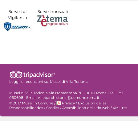
Servizi di
Servizi museali
Vigilanza
Leggi le recensioni su:
Musei di Villa Torlonia
Musei di Villa Torlonia, via Nomentana 70 - 00161 Roma - Tel. +39
060608 - Email: villeparchistorici@comune.roma.it
© 2017 Musei in Comune
/
Privacy
/
Exclusiòn de las
Responsabilidades
/
Credits
/
Accesibilidad del sitio web
/
XML-rss