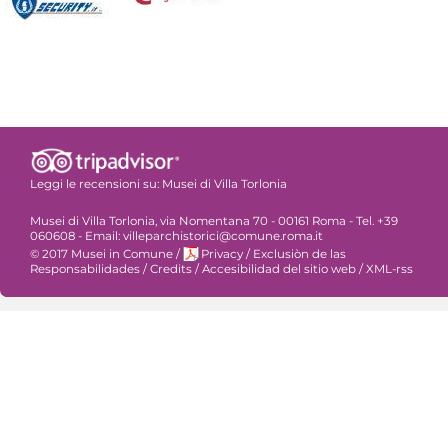
Leggi le recensioni su:
Musei di Villa Torlonia
Musei di Villa Torlonia, via Nomentana 70 - 00161 Roma - Tel. +39
060608 - Email: villeparchistorici@comune.roma.it
© 2017 Musei in Comune
/
Privacy
/
Exclusiòn de las
Responsabilidades
/
Credits
/
Accesibilidad del sitio web
/
XML-rss