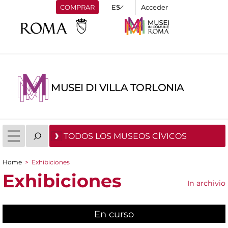
COMPRAR
Acceder
MUSEI DI VILLA TORLONIA
TODOS LOS MUSEOS CÍVICOS
Home
>
Exhibiciones
You are here
Exhibiciones
In archivio
En curso
(active tab)