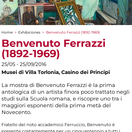
Home
>
Exhibiciones
>
Benvenuto Ferrazzi (1892-1969)
You are here
Benvenuto Ferrazzi
(1892-1969)
25/05 - 25/09/2016
Musei di Villa Torlonia,
Casino dei Principi
La mostra di Benvenuto Ferrazzi è la prima
antologica di un artista finora poco trattato negli
studi sulla Scuola romana, e riscopre uno tra i
maggiori esponenti della prima metà del
Novecento.
Fratello del noto accademico Ferruccio, Benvenuto è
presente costantemente per un cinquantennio a tutti i