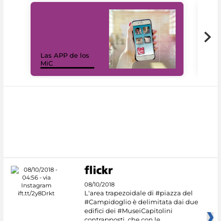
Las APP de los
I Mi
MiC
net
08/10/2018
L'area trapezoidale di #piazza del
#Campidoglio è delimitata dai due
edifici dei #MuseiCapitolini
contrapposti, che con le