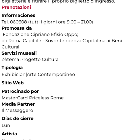
biglietteria e ritirare il proprio biglietto d'ingresso.
Prenotazioni
Informaciones
Tel. 060608 (tutti i giorni ore 9.00 – 21.00)
Promossa da
Fondazione Cipriano Efisio Oppo;
da Roma Capitale - Sovrintendenza Capitolina ai Beni
Culturali
Servizi museali
Zètema Progetto Cultura
Tipología
Exhibicion|Arte Contemporáneo
Sitio Web
Patrocinado por
MasterCard Priceless Rome
Media Partner
Il Messaggero
Días de cierre
Lun
Artista