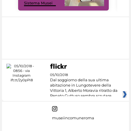
Sistema Musei
net
05/10/2018
Dal soggiorno della sua ultima
abitazione in Lungotevere della
Vittoria 1, Alberto Moravia ritratto da
Renato Guttuso sembra scrutare
museiincomuneroma