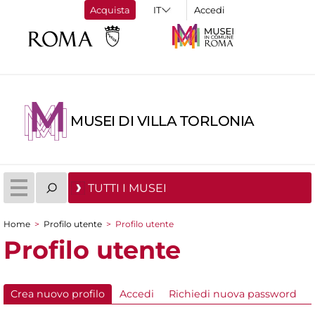
Acquista
Accedi
MUSEI DI VILLA TORLONIA
TUTTI I MUSEI
Home
>
Profilo utente
>
Profilo utente
Tu sei qui
Profilo utente
Crea nuovo profilo
(scheda attiva)
Accedi
Richiedi nuova password
Schede primarie