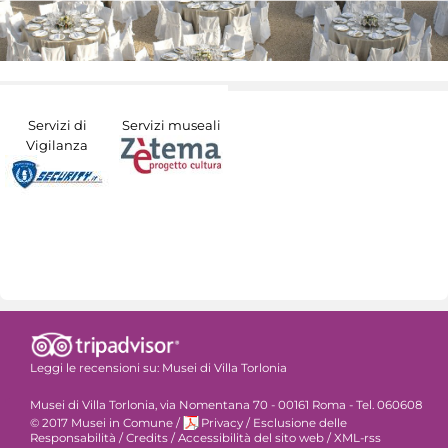
Servizi di
Servizi museali
Vigilanza
Leggi le recensioni su:
Musei di Villa Torlonia
Musei di Villa Torlonia, via Nomentana 70 - 00161 Roma - Tel. 060608
© 2017 Musei in Comune
/
Privacy
/
Esclusione delle
Responsabilità
/
Credits
/
Accessibilità del sito web
/
XML-rss