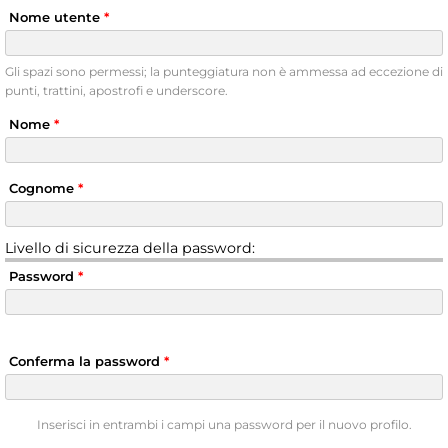
Nome utente
*
Gli spazi sono permessi; la punteggiatura non è ammessa ad eccezione di
punti, trattini, apostrofi e underscore.
Nome
*
Cognome
*
Livello di sicurezza della password:
Password
*
Conferma la password
*
Inserisci in entrambi i campi una password per il nuovo profilo.