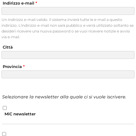
Indirizzo e-mail
*
Un indirizzo e-mail valido. Il sistema invierà tutte le e-mail a questo
indirizzo. L'indirizzo e-mail non sarà pubblico e verrà utilizzato soltanto se
desideri ricevere una nuova password o se vuoi ricevere notizie e avvisi
via e-mail.
Città
Provincia
*
Selezionare la newsletter alla quale ci si vuole iscrivere.
MiC newsletter