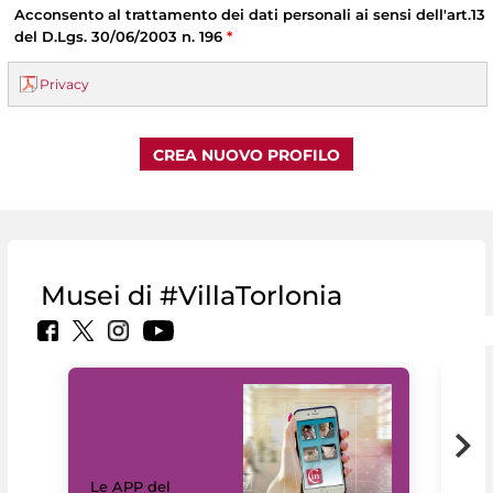
Acconsento al trattamento dei dati personali ai sensi dell'art.13
del D.Lgs. 30/06/2003 n. 196
*
Privacy
Musei di #VillaTorlonia
Il 
Le APP del
Mus