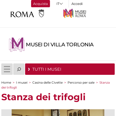
Acquista
Accedi
MUSEI DI VILLA TORLONIA
TUTTI I MUSEI
Home
>
I musei
>
Casina delle Civette
>
Percorso per sale
>
Stanza
Tu sei qui
dei trifogli
Stanza dei trifogli