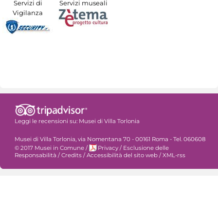
Servizi di
Servizi museali
Vigilanza
Leggi le recensioni su:
Musei di Villa Torlonia
Musei di Villa Torlonia, via Nomentana 70 - 00161 Roma - Tel. 060608
© 2017 Musei in Comune
/
Privacy
/
Esclusione delle
Responsabilità
/
Credits
/
Accessibilità del sito web
/
XML-rss