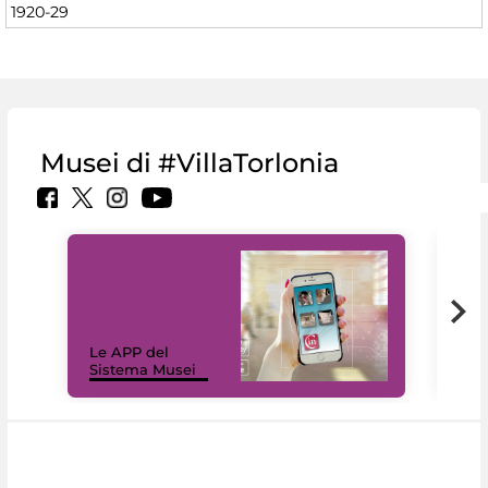
1920-29
Musei di #VillaTorlonia
Il 
Le APP del
Mus
Sistema Musei
net