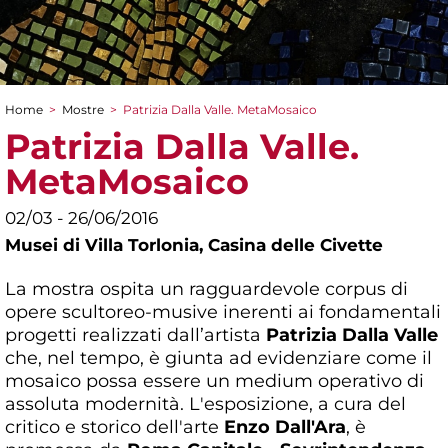
Home
>
Mostre
>
Patrizia Dalla Valle. MetaMosaico
Tu sei qui
Patrizia Dalla Valle.
MetaMosaico
02/03 - 26/06/2016
Musei di Villa Torlonia,
Casina delle Civette
La mostra ospita un ragguardevole corpus di
opere scultoreo-musive inerenti ai fondamentali
progetti realizzati dall’artista
Patrizia Dalla Valle
che, nel tempo, è giunta ad evidenziare come il
mosaico possa essere un medium operativo di
assoluta modernità. L'esposizione, a cura del
critico e storico dell'arte
Enzo Dall'Ara
, è