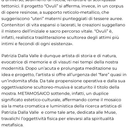
tettonici. Il progetto “Ovuli” si afferma, invece, in un corpus
di opere resinose, a supporto reticolo-metallico, che
suggeriscono “uteri” materni punteggiati di tessere auree.
Contenitori di vita espansi o lacerati, le creazioni suggellano
il mistero dell’iniziale e sacro percorso vitale. “Ovuli” è,
infatti, realistica traslitterazione scultorea degli attimi più
intimi e fecondi di ogni esistenza».
Patrizia Dalla Valle è dunque artista di storia e di natura,
evocatrice di memorie e di vissuti nei tempi della nostra
modernità. Dopo un’acuta e prolungata meditazione su
idea e progetto, l’artista si offre all’urgenza del “fare” quasi in
un’indomita sfida. Da tale propensione operativa e dalla sua
oggettivazione scultoreo-musiva è scaturito il titolo della
mostra. METAMOSAICO sottende, infatti, un duplice
significato estetico-culturale, affermando come il mosaico
sia la meta cromatica e luministica della ricerca artistica di
Patrizia Dalla Valle e come tale arte, dedicata alle Muse,
travalichi l’oggettività fisica per elevarsi alla spiritualità
metafisica.