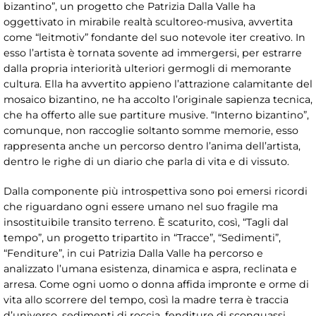
bizantino”, un progetto che Patrizia Dalla Valle ha
oggettivato in mirabile realtà scultoreo-musiva, avvertita
come “leitmotiv” fondante del suo notevole iter creativo. In
esso l’artista è tornata sovente ad immergersi, per estrarre
dalla propria interiorità ulteriori germogli di memorante
cultura. Ella ha avvertito appieno l’attrazione calamitante del
mosaico bizantino, ne ha accolto l’originale sapienza tecnica,
che ha offerto alle sue partiture musive. “Interno bizantino”,
comunque, non raccoglie soltanto somme memorie, esso
rappresenta anche un percorso dentro l’anima dell’artista,
dentro le righe di un diario che parla di vita e di vissuto.
Dalla componente più introspettiva sono poi emersi ricordi
che riguardano ogni essere umano nel suo fragile ma
insostituibile transito terreno. È scaturito, così, “Tagli dal
tempo”, un progetto tripartito in “Tracce”, “Sedimenti”,
“Fenditure”, in cui Patrizia Dalla Valle ha percorso e
analizzato l’umana esistenza, dinamica e aspra, reclinata e
arresa. Come ogni uomo o donna affida impronte e orme di
vita allo scorrere del tempo, così la madre terra è traccia
d’universo, sedimenti di roccia, fenditure di sconquassi