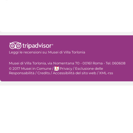
Leggi le recensioni su:
Musei di Villa Torlonia
Musei di Villa Torlonia, via Nomentana 70 - 00161 Roma - Tel. 060608
© 2017 Musei in Comune
/
Privacy
/
Esclusione delle
Responsabilità
/
Credits
/
Accessibilità del sito web
/
XML-rss