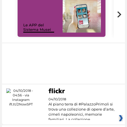
Il 
Le APP del
Mus
Sistema Musei
net
04/10/2018
Al piano terra di #PalazzoPrimoli si
trova una collezione di opere d’arte,
cimeli napoleonici, memorie
familiari. La collezione