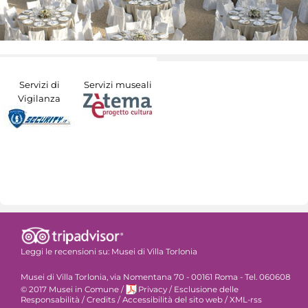
Servizi di
Servizi museali
Vigilanza
Leggi le recensioni su:
Musei di Villa Torlonia
Musei di Villa Torlonia, via Nomentana 70 - 00161 Roma - Tel. 060608
© 2017 Musei in Comune
/
Privacy
/
Esclusione delle
Responsabilità
/
Credits
/
Accessibilità del sito web
/
XML-rss