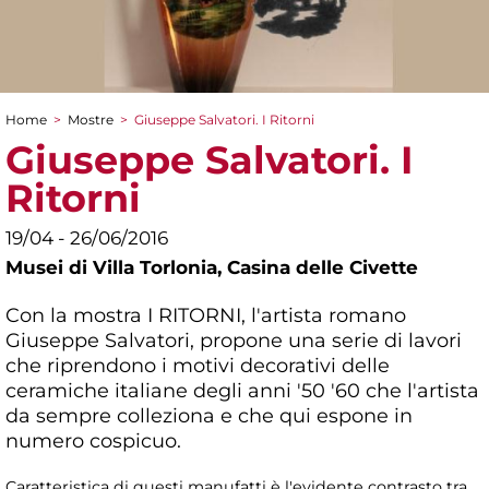
Home
>
Mostre
>
Giuseppe Salvatori. I Ritorni
Tu sei qui
Giuseppe Salvatori. I
Ritorni
19/04 - 26/06/2016
Musei di Villa Torlonia,
Casina delle Civette
Con la mostra I RITORNI, l'artista romano
Giuseppe Salvatori, propone una serie di lavori
che riprendono i motivi decorativi delle
ceramiche italiane degli anni '50 '60 che l'artista
da sempre colleziona e che qui espone in
numero cospicuo.
Caratteristica di questi manufatti è l'evidente contrasto tra