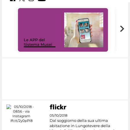
Il 
Le APP del
Mus
Sistema Musei
net
05/10/2018
Dal soggiorno della sua ultima
abitazione in Lungotevere della