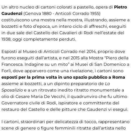
Un altro nucleo di cartoni colorati a pastello, opera di
Pietro
Gaudenzi
(Genova 1880 - Anticoli Corrado 1955)
costituiscono una mostra nella mostra, illustrando, assieme a
bozzetti e foto d’epoca, un intero ciclo di affreschi, eseguiti
in due sale del Castello dei Cavalieri di Rodi nell’estate del
1938, oggi completamente perduti.
Esposti al Museo di Anticoli Corrado nel 2014, proprio dove
furono eseguiti dall’artista, e nel 2015 alla Mostra “Piero della
Francesca. Indagine su un mito” ai Musei di San Domenico a
Forlì, dove apparvero come una rivelazione, i cartoni sono
esposti per la prima volta in uno spazio pubblico a Roma
assieme ai bozzetti, a un dipinto preparatorio de
Lo
Sposalizio
e a un ritrovato inedito ritratto monumentale a
olio di Cesare Maria De Vecchi, il quadrunviro che fu ultimo
Governatore civile di Rodi, ispiratore e committente del
restauro del Castello e delle pitture che Gaudenzi vi eseguì.
I cartoni, straordinari per delicatezza di tocco, rappresentano
scene di genere o figure femminili ritratte dall’artista nello