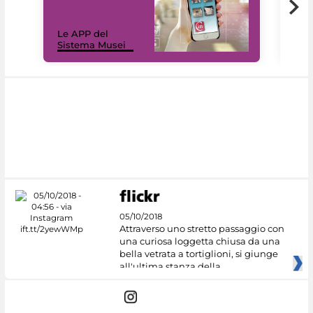
Il 
Le APP del
Mus
Sistema Musei
net
05/10/2018
Attraverso uno stretto passaggio con
una curiosa loggetta chiusa da una
bella vetrata a tortiglioni, si giunge
all'ultima stanza della