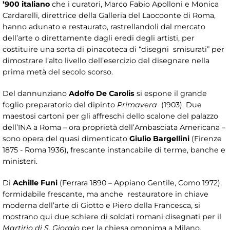
’900 italiano
che i curatori, Marco Fabio Apolloni e Monica
Cardarelli, direttrice della Galleria del Laocoonte di Roma,
hanno adunato e restaurato, rastrellandoli dal mercato
dell’arte o direttamente dagli eredi degli artisti, per
costituire una sorta di pinacoteca di “disegni smisurati” per
dimostrare l’alto livello dell’esercizio del disegnare nella
prima metà del secolo scorso.
Del dannunziano
Adolfo De Carolis
si espone il grande
foglio preparatorio del dipinto
Primavera
(1903). Due
maestosi cartoni per gli affreschi dello scalone del palazzo
dell’INA a Roma – ora proprietà dell’Ambasciata Americana –
sono opera del quasi dimenticato
Giulio Bargellini
(Firenze
1875 - Roma 1936), frescante instancabile di terme, banche e
ministeri.
Di
Achille Funi
(Ferrara 1890 – Appiano Gentile, Como 1972),
formidabile frescante, ma anche restauratore in chiave
moderna dell’arte di Giotto e Piero della Francesca, si
mostrano qui due schiere di soldati romani disegnati per il
Martirio di S. Giorgio
per la chiesa omonima a Milano,