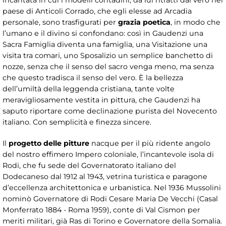
paese di Anticoli Corrado, che egli elesse ad Arcadia
personale, sono trasfigurati per
grazia poetica
, in modo che
l’umano e il divino si confondano: così in Gaudenzi una
Sacra Famiglia diventa una famiglia, una Visitazione una
visita tra comari, uno Sposalizio un semplice banchetto di
nozze, senza che il senso del sacro venga meno, ma senza
che questo tradisca il senso del vero. È la bellezza
dell’umiltà della leggenda cristiana, tante volte
meravigliosamente vestita in pittura, che Gaudenzi ha
saputo riportare come declinazione purista del Novecento
italiano. Con semplicità e finezza sincere.
Il
progetto delle pitture
nacque per il più ridente angolo
del nostro effimero Impero coloniale, l’incantevole isola di
Rodi, che fu sede del Governatorato italiano del
Dodecaneso dal 1912 al 1943, vetrina turistica e paragone
d’eccellenza architettonica e urbanistica. Nel 1936 Mussolini
nominò Governatore di Rodi Cesare Maria De Vecchi (Casal
Monferrato 1884 - Roma 1959), conte di Val Cismon per
meriti militari, già Ras di Torino e Governatore della Somalia.