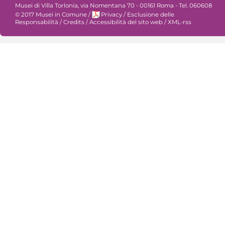
Musei di Villa Torlonia, via Nomentana 70 - 00161 Roma - Tel. 060608
© 2017 Musei in Comune
/
Privacy
/
Esclusione delle
Responsabilità
/
Credits
/
Accessibilità del sito web
/
XML-rss