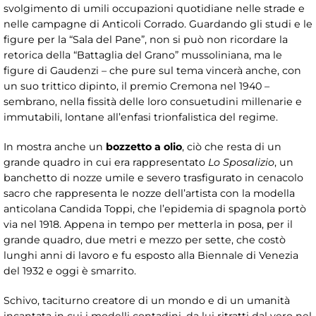
svolgimento di umili occupazioni quotidiane nelle strade e
nelle campagne di Anticoli Corrado. Guardando gli studi e le
figure per la “Sala del Pane”, non si può non ricordare la
retorica della “Battaglia del Grano” mussoliniana, ma le
figure di Gaudenzi – che pure sul tema vincerà anche, con
un suo trittico dipinto, il premio Cremona nel 1940 –
sembrano, nella fissità delle loro consuetudini millenarie e
immutabili, lontane all’enfasi trionfalistica del regime.
In mostra anche un
bozzetto a olio
, ciò che resta di un
grande quadro in cui era rappresentato
Lo Sposalizio
, un
banchetto di nozze umile e severo trasfigurato in cenacolo
sacro che rappresenta le nozze dell’artista con la modella
anticolana Candida Toppi, che l’epidemia di spagnola portò
via nel 1918. Appena in tempo per metterla in posa, per il
grande quadro, due metri e mezzo per sette, che costò
lunghi anni di lavoro e fu esposto alla Biennale di Venezia
del 1932 e oggi è smarrito.
Schivo, taciturno creatore di un mondo e di un umanità
incantata in cui i modelli contadini, da lui ritratti dal vero nel