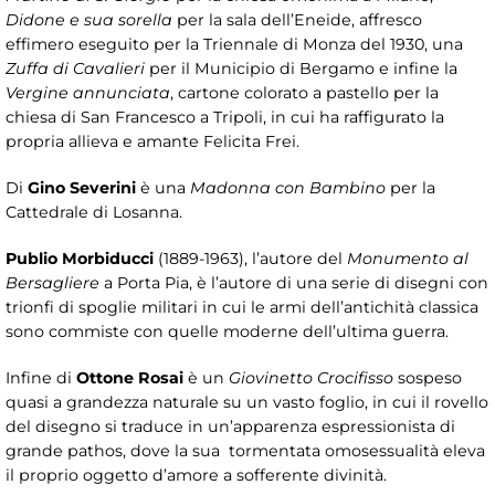
Didone e sua sorella
per la sala dell’Eneide, affresco
effimero eseguito per la Triennale di Monza del 1930, una
Zuffa di Cavalieri
per il Municipio di Bergamo e infine la
Vergine annunciata
, cartone colorato a pastello per la
chiesa di San Francesco a Tripoli, in cui ha raffigurato la
propria allieva e amante Felicita Frei.
Di
Gino Severini
è una
Madonna con Bambino
per la
Cattedrale di Losanna.
Publio Morbiducci
(1889-1963), l’autore del
Monumento al
Bersagliere
a Porta Pia, è l’autore di una serie di disegni con
trionfi di spoglie militari in cui le armi dell’antichità classica
sono commiste con quelle moderne dell’ultima guerra.
Infine di
Ottone Rosai
è un
Giovinetto Crocifisso
sospeso
quasi a grandezza naturale su un vasto foglio, in cui il rovello
del disegno si traduce in un’apparenza espressionista di
grande pathos, dove la sua tormentata omosessualità eleva
il proprio oggetto d’amore a sofferente divinità.