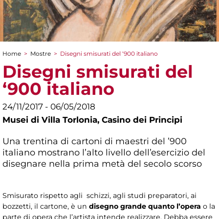
Home
>
Mostre
>
Disegni smisurati del ‘900 italiano
Tu sei qui
Disegni smisurati del
‘900 italiano
24/11/2017 - 06/05/2018
Musei di Villa Torlonia,
Casino dei Principi
Una trentina di cartoni di maestri del ’900
italiano mostrano l’alto livello dell’esercizio del
disegnare nella prima metà del secolo scorso
Smisurato rispetto agli schizzi, agli studi preparatori, ai
bozzetti, il cartone, è un
disegno grande quanto l’opera
o la
parte di opera che l’artista intende realizzare. Debba essere