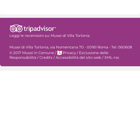
Leggi le recensioni su:
Musei di Villa Torlonia
Musei di Villa Torlonia, via Nomentana 70 - 00161 Roma - Tel. 060608
© 2017 Musei in Comune
/
Privacy
/
Esclusione delle
Responsabilità
/
Credits
/
Accessibilità del sito web
/
XML-rss