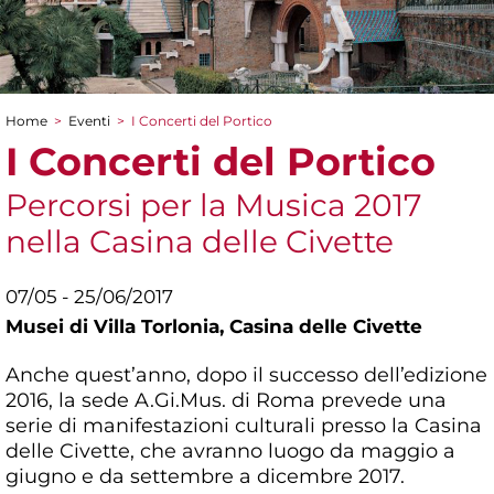
Home
>
Eventi
>
I Concerti del Portico
Tu sei qui
I Concerti del Portico
Percorsi per la Musica 2017
nella Casina delle Civette
07/05 - 25/06/2017
Musei di Villa Torlonia,
Casina delle Civette
Anche quest’anno, dopo il successo dell’edizione
2016, la sede A.Gi.Mus. di Roma prevede una
serie di manifestazioni culturali presso la Casina
delle Civette, che avranno luogo da maggio a
giugno e da settembre a dicembre 2017.