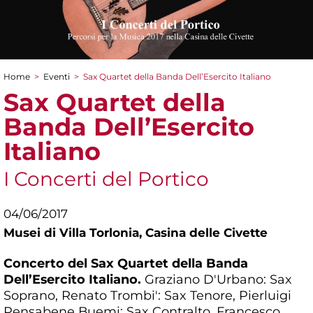
Home
>
Eventi
>
Sax Quartet della Banda Dell’Esercito Italiano
Tu sei qui
Sax Quartet della
Banda Dell’Esercito
Italiano
I Concerti del Portico
04/06/2017
Musei di Villa Torlonia,
Casina delle Civette
Concerto del Sax Quartet della Banda
Dell’Esercito Italiano.
Graziano D'Urbano: Sax
Soprano, Renato Trombi': Sax Tenore, Pierluigi
Pensabene Buemi: Sax Contralto, Francesco