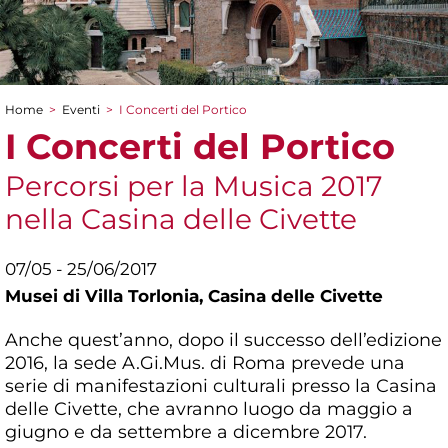
Home
>
Eventi
>
I Concerti del Portico
Tu sei qui
I Concerti del Portico
Percorsi per la Musica 2017
nella Casina delle Civette
07/05 - 25/06/2017
Musei di Villa Torlonia,
Casina delle Civette
Anche quest’anno, dopo il successo dell’edizione
2016, la sede A.Gi.Mus. di Roma prevede una
serie di manifestazioni culturali presso la Casina
delle Civette, che avranno luogo da maggio a
giugno e da settembre a dicembre 2017.