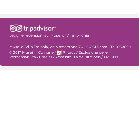
Leggi le recensioni su:
Musei di Villa Torlonia
Musei di Villa Torlonia, via Nomentana 70 - 00161 Roma - Tel. 060608
© 2017 Musei in Comune
/
Privacy
/
Esclusione delle
Responsabilità
/
Credits
/
Accessibilità del sito web
/
XML-rss