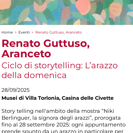
Home
>
Eventi
>
Renato Guttuso, Aranceto
Tu sei qui
Renato Guttuso,
Aranceto
Ciclo di storytelling: L’arazzo
della domenica
28/09/2025
Musei di Villa Torlonia,
Casina delle Civette
Story telling nell'ambito della mostra “Niki
Berlinguer, la signora degli arazzi”, prorogata
fino al 28 settembre 2025: ogni appuntamento
prende spunto da un arazzo in particolare per