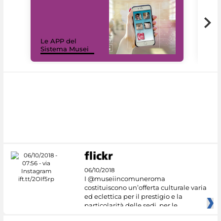
Il 
Le APP del
Mus
Sistema Musei
net
06/10/2018
I @museiincomuneroma
costituiscono un’offerta culturale varia
ed eclettica per il prestigio e la
particolarità delle sedi, per le