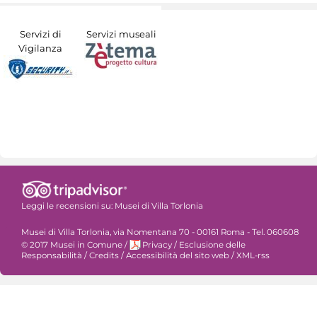
Servizi di
Servizi museali
Vigilanza
Leggi le recensioni su:
Musei di Villa Torlonia
Musei di Villa Torlonia, via Nomentana 70 - 00161 Roma - Tel. 060608
© 2017 Musei in Comune
/
Privacy
/
Esclusione delle
Responsabilità
/
Credits
/
Accessibilità del sito web
/
XML-rss