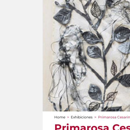
Home
>
Exhibiciones
>
Primarosa Cesarini
You are here
Primarosa Cesa