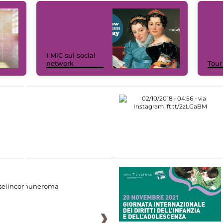
I MiC sui social
network
Tour
eiincomuneroma