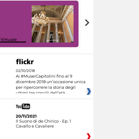
 Virtuale
I like MiC
02/10/2018
Ai #MuseiCapitolini fino al 9
dicembre 2018 un’occasione unica
per ripercorrere la storia degli
ultimi tre concili dell’età
20/11/2021
Il Suono di de Chirico - Ep. 1
Cavallo e Cavaliere