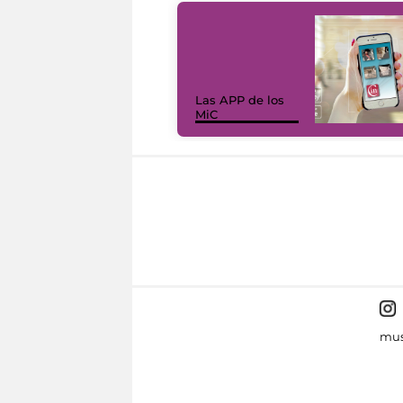
Las APP de los
MiC
mus