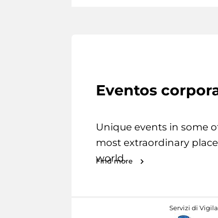
Eventos corpora
Unique events in some o
most extraordinary place
world.
Find more
Servizi di Vigil