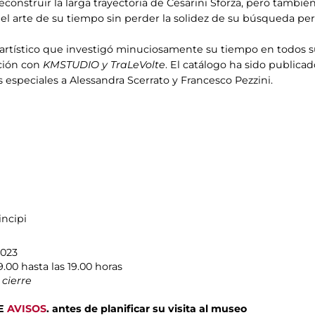
econstruir la larga trayectoria de Cesarini Sforza, pero tambié
 el arte de su tiempo sin perder la solidez de su búsqueda pe
o artístico que investigó minuciosamente su tiempo en todos s
ación con
KMSTUDIO y TraLeVolte
. El catálogo ha sido publica
 especiales a Alessandra Scerrato y Francesco Pezzini.
incipi
2023
00 hasta las 19.00 horas
cierre
DE
AVISOS
.
antes de planificar su visita al museo