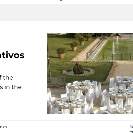
tivos
f the
s in the
anza
S