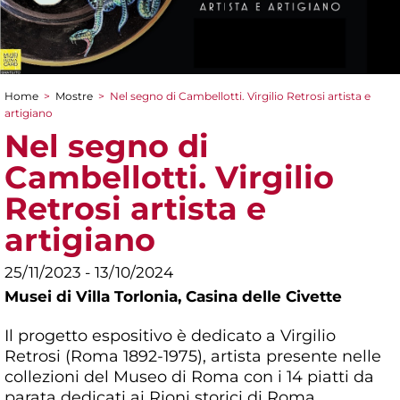
Home
>
Mostre
>
Nel segno di Cambellotti. Virgilio Retrosi artista e
Tu sei qui
artigiano
Nel segno di
Cambellotti. Virgilio
Retrosi artista e
artigiano
25/11/2023 - 13/10/2024
Musei di Villa Torlonia,
Casina delle Civette
Il progetto espositivo è dedicato a Virgilio
Retrosi (Roma 1892-1975), artista presente nelle
collezioni del Museo di Roma con i 14 piatti da
parata dedicati ai Rioni storici di Roma.