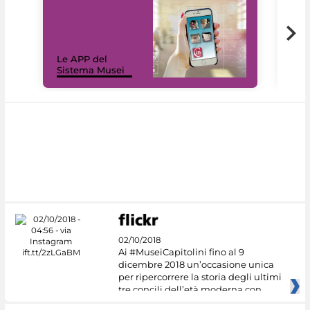
Il 
Le APP del
Mus
Sistema Musei
net
02/10/2018
Ai #MuseiCapitolini fino al 9
dicembre 2018 un’occasione unica
per ripercorrere la storia degli ultimi
tre concili dell’età moderna con