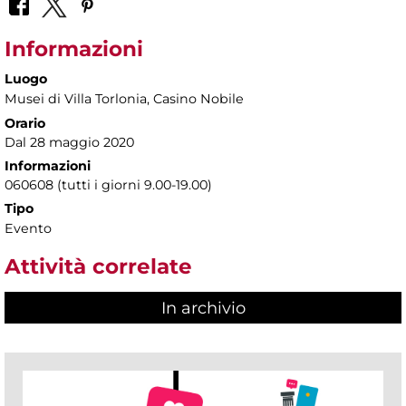
Informazioni
Luogo
Musei di Villa Torlonia
, Casino Nobile
Orario
Dal 28 maggio 2020
Informazioni
060608 (tutti i giorni 9.00-19.00)
Tipo
Evento
Attività correlate
In archivio