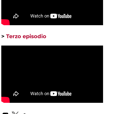
>
T
erzo episodio